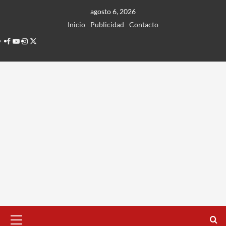
Ir
agosto 6, 2026
al
Inicio
Publicidad
Contacto
contenido
Facebook
Youtube
Instagram
Twitter
Menú
principal