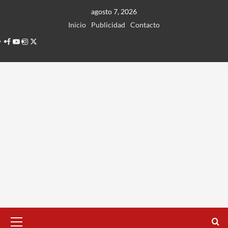
Ir
agosto 7, 2026
al
Inicio
Publicidad
Contacto
contenido
Facebook
Youtube
Instagram
Twitter
Menú
principal