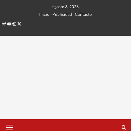
Ir
agosto 8, 2026
al
Inicio
Publicidad
Contacto
contenido
Facebook
Youtube
Instagram
Twitter
Menú
principal