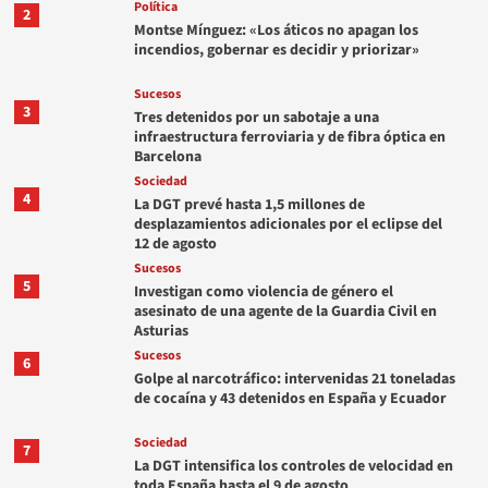
Política
2
Montse Mínguez: «Los áticos no apagan los
incendios, gobernar es decidir y priorizar»
Sucesos
3
Tres detenidos por un sabotaje a una
infraestructura ferroviaria y de fibra óptica en
Barcelona
Sociedad
4
La DGT prevé hasta 1,5 millones de
desplazamientos adicionales por el eclipse del
12 de agosto
Sucesos
5
Investigan como violencia de género el
asesinato de una agente de la Guardia Civil en
Asturias
Sucesos
6
Golpe al narcotráfico: intervenidas 21 toneladas
de cocaína y 43 detenidos en España y Ecuador
Sociedad
7
La DGT intensifica los controles de velocidad en
toda España hasta el 9 de agosto