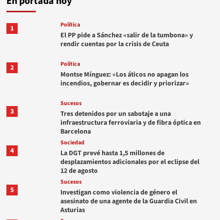
En portada hoy
Política
1
El PP pide a Sánchez «salir de la tumbona» y
rendir cuentas por la crisis de Ceuta
Política
2
Montse Mínguez: «Los áticos no apagan los
incendios, gobernar es decidir y priorizar»
Sucesos
3
Tres detenidos por un sabotaje a una
infraestructura ferroviaria y de fibra óptica en
Barcelona
Sociedad
4
La DGT prevé hasta 1,5 millones de
desplazamientos adicionales por el eclipse del
12 de agosto
Sucesos
5
Investigan como violencia de género el
asesinato de una agente de la Guardia Civil en
Asturias