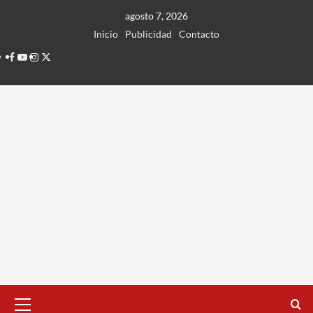
Ir
agosto 7, 2026
al
Inicio
Publicidad
Contacto
contenido
Facebook
Youtube
Instagram
Twitter
Menú
principal