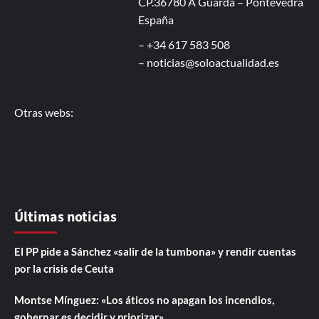
CP.36780 A Guarda – Pontevedra
España
– +34 617 583 508
–
noticias@soloactualidad.es
Otras webs:
Últimas noticias
El PP pide a Sánchez «salir de la tumbona» y rendir cuentas
por la crisis de Ceuta
Montse Mínguez: «Los áticos no apagan los incendios,
gobernar es decidir y priorizar»