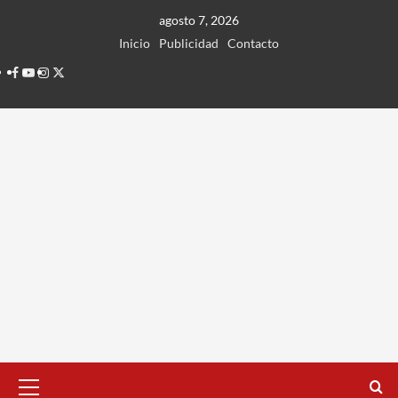
Ir
agosto 7, 2026
al
Inicio
Publicidad
Contacto
contenido
Facebook
Youtube
Instagram
Twitter
Menú
principal