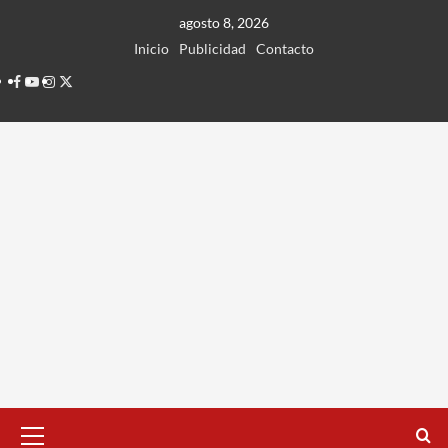
Ir
agosto 8, 2026
al
Inicio
Publicidad
Contacto
contenido
Facebook
Youtube
Instagram
Twitter
Menú
principal