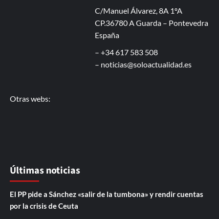
C/Manuel Álvarez, 8A 1ºA
CP.36780 A Guarda – Pontevedra
España
– +34 617 583 508
–
noticias@soloactualidad.es
Otras webs:
Últimas noticias
El PP pide a Sánchez «salir de la tumbona» y rendir cuentas
por la crisis de Ceuta