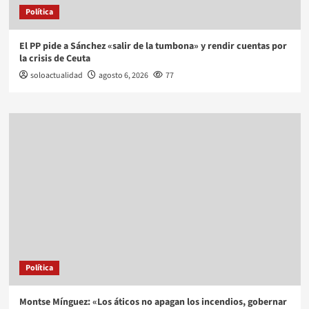
Política
El PP pide a Sánchez «salir de la tumbona» y rendir cuentas por
la crisis de Ceuta
soloactualidad
agosto 6, 2026
77
Política
Montse Mínguez: «Los áticos no apagan los incendios, gobernar