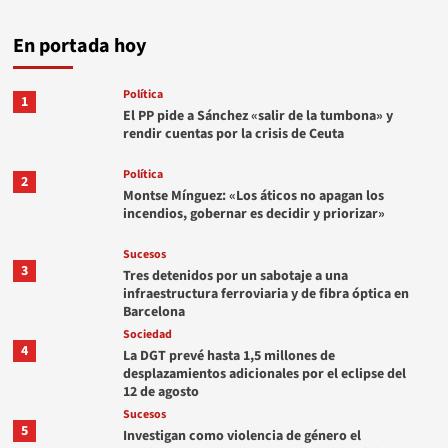
En portada hoy
Política
1
El PP pide a Sánchez «salir de la tumbona» y
rendir cuentas por la crisis de Ceuta
Política
2
Montse Mínguez: «Los áticos no apagan los
incendios, gobernar es decidir y priorizar»
Sucesos
3
Tres detenidos por un sabotaje a una
infraestructura ferroviaria y de fibra óptica en
Barcelona
Sociedad
4
La DGT prevé hasta 1,5 millones de
desplazamientos adicionales por el eclipse del
12 de agosto
Sucesos
5
Investigan como violencia de género el