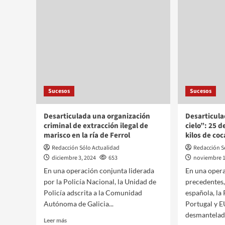
Sucesos
Sucesos
Desarticulada una organización
Desarticula
criminal de extracción ilegal de
cielo”: 25 
marisco en la ría de Ferrol
kilos de co
Redacción Sólo Actualidad
Redacción S
diciembre 3, 2024
653
noviembre 1
En una operación conjunta liderada
En una opera
por la Policía Nacional, la Unidad de
precedentes,
Policía adscrita a la Comunidad
española, la 
Autónoma de Galicia...
Portugal y
desmantelado
Leer más