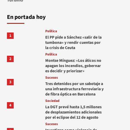
En portada hoy
Política
1
El PP pide a Sánchez «salir de la
tumbona» y rendir cuentas por
la crisis de Ceuta
Política
2
Montse Mínguez: «Los áticos no
apagan los incendios, gobernar
es decidir y priorizar»
Sucesos
3
Tres detenidos por un sabotaje a
una infraestructura ferroviaria y
de fibra óptica en Barcelona
Sociedad
4
La DGT prevé hasta 1,5 millones
de desplazamientos adicionales
por el eclipse del 12 de agosto
Sucesos