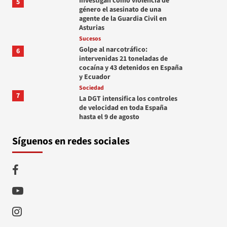
Investigan como violencia de
5
género el asesinato de una
agente de la Guardia Civil en
Asturias
Sucesos
Golpe al narcotráfico:
6
intervenidas 21 toneladas de
cocaína y 43 detenidos en España
y Ecuador
Sociedad
7
La DGT intensifica los controles
de velocidad en toda España
hasta el 9 de agosto
Síguenos en redes sociales
Facebook
Youtube
Instagram