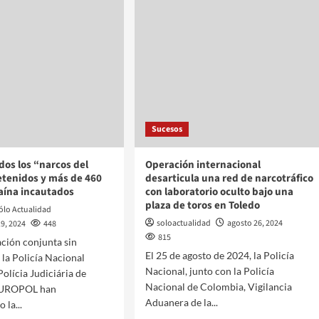
Sucesos
dos los “narcos del
Operación internacional
detenidos y más de 460
desarticula una red de narcotráfico
caína incautados
con laboratorio oculto bajo una
plaza de toros en Toledo
ólo Actualidad
soloactualidad
agosto 26, 2024
9, 2024
448
815
ción conjunta sin
El 25 de agosto de 2024, la Policía
 la Policía Nacional
Nacional, junto con la Policía
Polícia Judiciária de
Nacional de Colombia, Vigilancia
 EUROPOL han
Aduanera de la...
 la...