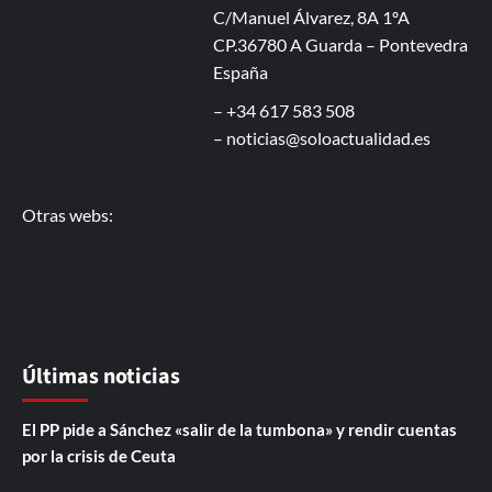
C/Manuel Álvarez, 8A 1ºA
CP.36780 A Guarda – Pontevedra
España
– +34 617 583 508
–
noticias@soloactualidad.es
Otras webs:
Últimas noticias
El PP pide a Sánchez «salir de la tumbona» y rendir cuentas
por la crisis de Ceuta