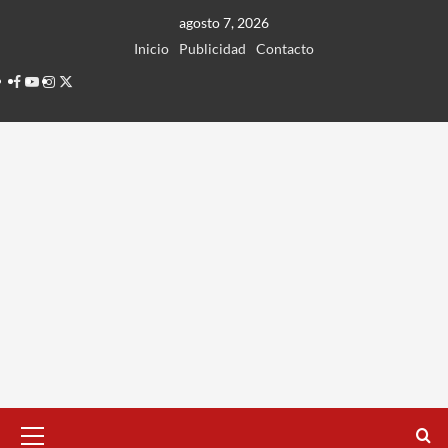
Ir
agosto 7, 2026
al
Inicio
Publicidad
Contacto
contenido
Facebook
Youtube
Instagram
Twitter
Menú
principal