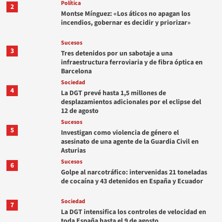
Política
2
Montse Mínguez: «Los áticos no apagan los
incendios, gobernar es decidir y priorizar»
Sucesos
3
Tres detenidos por un sabotaje a una
infraestructura ferroviaria y de fibra óptica en
Barcelona
Sociedad
4
La DGT prevé hasta 1,5 millones de
desplazamientos adicionales por el eclipse del
12 de agosto
Sucesos
5
Investigan como violencia de género el
asesinato de una agente de la Guardia Civil en
Asturias
Sucesos
6
Golpe al narcotráfico: intervenidas 21 toneladas
de cocaína y 43 detenidos en España y Ecuador
Sociedad
7
La DGT intensifica los controles de velocidad en
toda España hasta el 9 de agosto