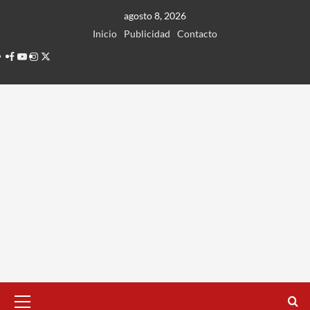
Ir
agosto 8, 2026
al
Inicio
Publicidad
Contacto
contenido
Facebook
Youtube
Instagram
Twitter
Menú
principal