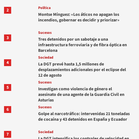
Política
2
Montse Mínguez: «Los áticos no apagan los
incendios, gobernar es decidir y priorizar»
Sucesos
3
Tres detenidos por un sabotaje a una
infraestructura ferroviaria y de fibra óptica en
Barcelona
Sociedad
4
La DGT prevé hasta 1,5 millones de
desplazamientos adicionales por el eclipse del
12 de agosto
Sucesos
5
Investigan como violencia de género el
asesinato de una agente de la Guardia Civil en
Asturias
Sucesos
6
Golpe al narcotráfico: intervenidas 21 toneladas
de cocaína y 43 detenidos en España y Ecuador
Sociedad
7
La DGT intensifica los controles de velocidad en