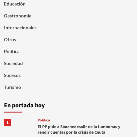
Educación
Gastronomía
Internacionales
Otros
Política
Sociedad
Sucesos
Turismo
En portada hoy
Política
1
El PP pide a Sánchez «salir de la tumbona» y
rendir cuentas por la crisis de Ceuta