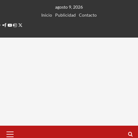
Ir
agosto 9, 2026
al
Inicio
Publicidad
Contacto
contenido
Facebook
Youtube
Instagram
Twitter
Menú
principal