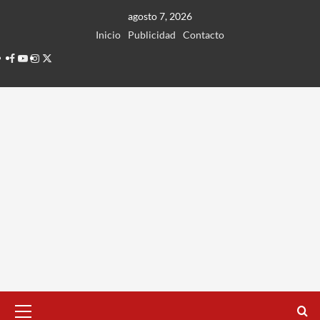
Ir
agosto 7, 2026
al
Inicio
Publicidad
Contacto
contenido
Facebook
Youtube
Instagram
Twitter
Menú
principal