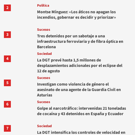
Política
2
Montse Mínguez: «Los áticos no apagan los
incendios, gobernar es decidir y priorizar»
Sucesos
3
Tres detenidos por un sabotaje a una
infraestructura ferroviaria y de fibra óptica en
Barcelona
Sociedad
4
La DGT prevé hasta 1,5 millones de
desplazamientos adicionales por el eclipse del
12 de agosto
Sucesos
5
Investigan como violencia de género el
asesinato de una agente de la Guardia Civil en
Asturias
Sucesos
6
Golpe al narcotráfico: intervenidas 21 toneladas
de cocaína y 43 detenidos en España y Ecuador
Sociedad
7
La DGT intensifica los controles de velocidad en