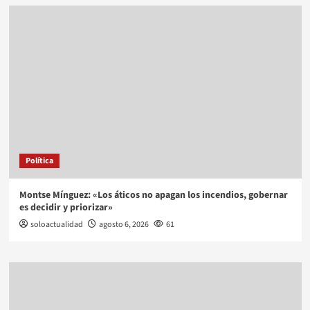
Política
Montse Mínguez: «Los áticos no apagan los incendios, gobernar
es decidir y priorizar»
soloactualidad
agosto 6, 2026
61