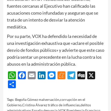
fuentes cercanas al Ejecutivo han calificado las
acusaciones como infundadas y aseguran que se
trata de un intento de desviar la atención
mediática.
Por su parte, VOX ha defendido la necesidad de
una investigación exhaustiva que «aclare el posible
desvío de fondos públicos» y advierte que este caso
podría sentar un precedente en la lucha contra los
abusos en la administración pública.
WhatsApp
Facebook
Email
LinkedIn
Messenger
Meneame
Telegram
Digg
X
Share
Tags:
Begoña Gómez malversación
,
corrupción en el
Gobierno
,
Cristina Álvarez tráfico de influencias
,
delitos
administrativos España
,
denuncia VOX Presidencia
,
Francisco