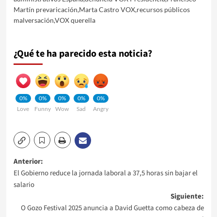
Martín prevaricación
,
Marta Castro VOX
,
recursos públicos
malversación
,
VOX querella
¿Qué te ha parecido esta noticia?
0%
0%
0%
0%
0%
Love
Funny
Wow
Sad
Angry
Navegación
Anterior:
El Gobierno reduce la jornada laboral a 37,5 horas sin bajar el
de
salario
Siguiente:
entradas
O Gozo Festival 2025 anuncia a David Guetta como cabeza de