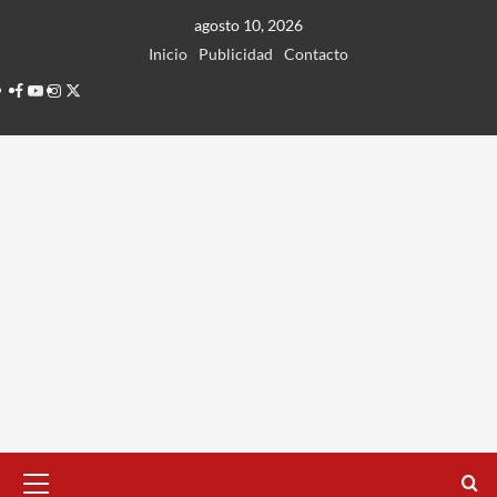
Ir
agosto 10, 2026
al
Inicio
Publicidad
Contacto
contenido
Facebook
Youtube
Instagram
Twitter
Menú
principal