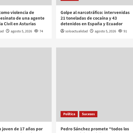
como violencia de
Golpe al narcotráfico: intervenidas
sesinato de una agente
21 toneladas de cocaína y 43
a Civil en Asturias
detenidos en España y Ecuador
dad
agosto 5, 2026
74
soloactualidad
agosto 5, 2026
91
Política
Sucesos
 joven de 17 años por
Pedro Sánchez promete “todos los