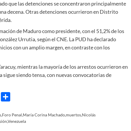
ado que las detenciones se concentraron principalmente
 una decena. Otras detenciones ocurrieron en Distrito
érida.
lamación de Maduro como presidente, con el 51,2% de los
onzález Urrutia, según el CNE. La PUD ha declarado
icios con un amplio margen, en contraste con los
Yaracuy, mientras la mayoría de los arrestos ocurrieron en
a sigue siendo tensa, con nuevas convocatorias de
e
ram
gg
X
Share
s
,
Foro Penal
,
María Corina Machado
,
muertos
,
Nicolás
sión
,
Venezuela