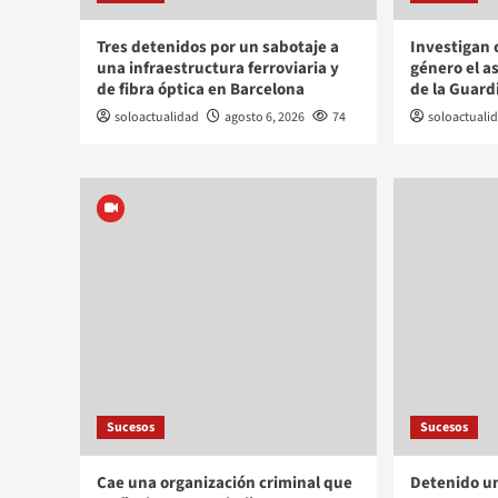
Tres detenidos por un sabotaje a
Investigan 
una infraestructura ferroviaria y
género el a
de fibra óptica en Barcelona
de la Guardi
soloactualidad
agosto 6, 2026
74
soloactuali
Sucesos
Sucesos
Cae una organización criminal que
Detenido un