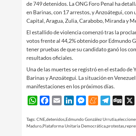
de 749 detenidos. La ONG Foro Penal ha detall
en Barinas, con 17 arrestos, y Anzoátegui, con
Capital, Aragua, Zulia, Carabobo, Miranda y M
El estallido de violencia comenzó tras la proc
votos frente al 44,2% obtenido por Edmundo G
tener pruebas de que su candidato ganó los com
resultados oficiales.
Una de las muertes se registró en el estado de 
Barinas y Anzoátegui. La situación en Venezuel
manifestaciones en los próximos días.
WhatsApp
Facebook
Email
LinkedIn
Messenger
Meneam
Teleg
Di
Tags:
CNE
,
detenidos
,
Edmundo González Urrutia
,
eleccione
Maduro
,
Plataforma Unitaria Democrática
,
protestas
,
repre