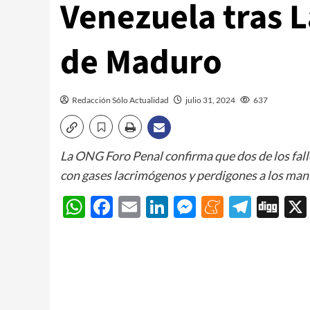
Venezuela tras L
de Maduro
Redacción Sólo Actualidad
julio 31, 2024
637
La ONG Foro Penal confirma que dos de los fall
con gases lacrimógenos y perdigones a los man
WhatsApp
Facebook
Email
LinkedIn
Messenger
Meneam
Teleg
Di