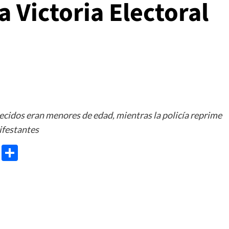
a Victoria Electoral
ecidos eran menores de edad, mientras la policía reprime
ifestantes
e
ram
gg
X
Share