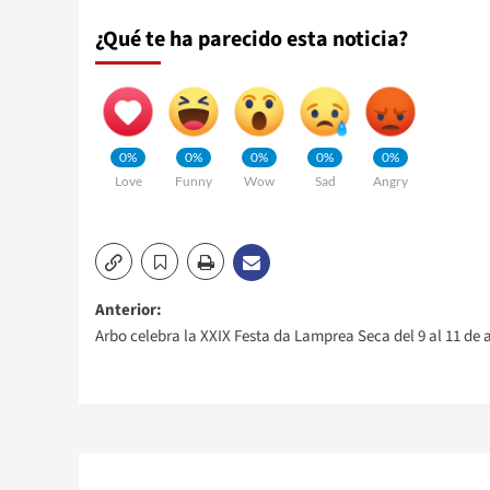
¿Qué te ha parecido esta noticia?
0%
0%
0%
0%
0%
Love
Funny
Wow
Sad
Angry
Navegación
Anterior:
Arbo celebra la XXIX Festa da Lamprea Seca del 9 al 11 de 
de
entradas