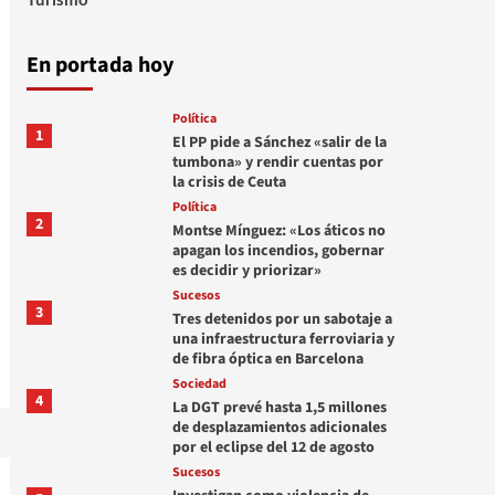
En portada hoy
Política
1
El PP pide a Sánchez «salir de la
tumbona» y rendir cuentas por
la crisis de Ceuta
Política
2
Montse Mínguez: «Los áticos no
apagan los incendios, gobernar
es decidir y priorizar»
Sucesos
3
Tres detenidos por un sabotaje a
una infraestructura ferroviaria y
de fibra óptica en Barcelona
Sociedad
4
La DGT prevé hasta 1,5 millones
de desplazamientos adicionales
por el eclipse del 12 de agosto
Sucesos