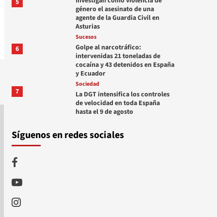
Investigan como violencia de
5
género el asesinato de una
agente de la Guardia Civil en
Asturias
Sucesos
Golpe al narcotráfico:
6
intervenidas 21 toneladas de
cocaína y 43 detenidos en España
y Ecuador
Sociedad
7
La DGT intensifica los controles
de velocidad en toda España
hasta el 9 de agosto
Síguenos en redes sociales
Facebook
Youtube
Instagram