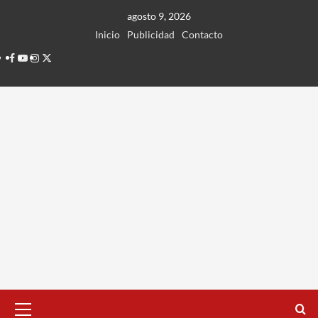
Ir
agosto 9, 2026
al
Inicio
Publicidad
Contacto
contenido
Facebook
Youtube
Instagram
Twitter
Menú
principal