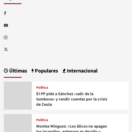
Facebook
Youtube
Instagram
Twitter
Últimas
Populares
Internacional
Política
El PP pide a Sánchez «salir de la
tumbona» y rendir cuentas por la crisis
de Ceuta
Política
Montse Mínguez: «Los áticos no apagan
los incendios, gobernar es decidir y