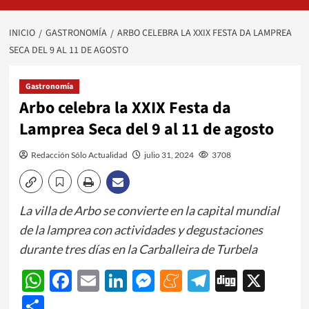
INICIO
GASTRONOMÍA
ARBO CELEBRA LA XXIX FESTA DA LAMPREA
SECA DEL 9 AL 11 DE AGOSTO
Gastronomía
Arbo celebra la XXIX Festa da
Lamprea Seca del 9 al 11 de agosto
Redacción Sólo Actualidad
julio 31, 2024
3708
La villa de Arbo se convierte en la capital mundial
de la lamprea con actividades y degustaciones
durante tres días en la Carballeira de Turbela
WhatsApp
Facebook
Email
LinkedIn
Messenger
Meneame
Telegram
Digg
X
Share