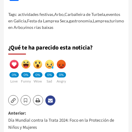
Tags:
actividades festivas
,
Arbo
,
Carballeira de Turbela
,
eventos
en Galicia
,
Festa da Lamprea Seca
,
gastronomia
,
Lamprea
,
turismo
en Arbo
,
vinos rías baixas
¿Qué te ha parecido esta noticia?
0%
0%
0%
0%
0%
Love
Funny
Wow
Sad
Angry
Navegación
Anterior:
Día Mundial contra la Trata 2024: Foco en la Protección de
de
Niños y Mujeres