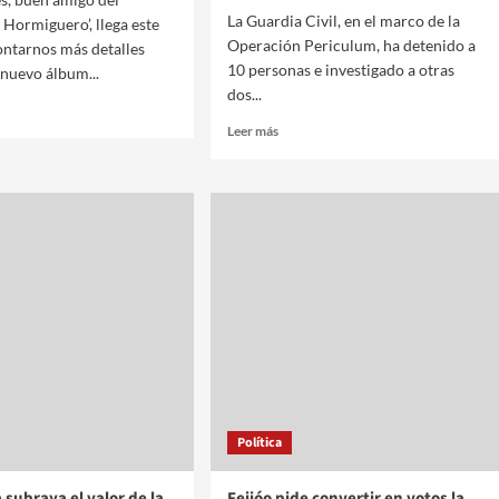
La Guardia Civil, en el marco de la
 Hormiguero’, llega este
Operación Periculum, ha detenido a
ontarnos más detalles
10 personas e investigado a otras
 nuevo álbum...
dos...
Leer más
Política
a subraya el valor de la
Feijóo pide convertir en votos la