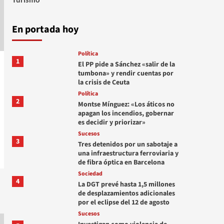
En portada hoy
Política
1
El PP pide a Sánchez «salir de la
tumbona» y rendir cuentas por
la crisis de Ceuta
Política
2
Montse Mínguez: «Los áticos no
apagan los incendios, gobernar
es decidir y priorizar»
Sucesos
3
Tres detenidos por un sabotaje a
una infraestructura ferroviaria y
de fibra óptica en Barcelona
Sociedad
4
La DGT prevé hasta 1,5 millones
de desplazamientos adicionales
por el eclipse del 12 de agosto
Sucesos