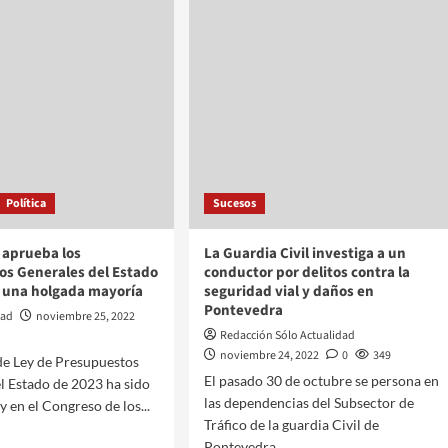
Política
Sucesos
 aprueba los
La Guardia Civil investiga a un
os Generales del Estado
conductor por delitos contra la
r una holgada mayoría
seguridad vial y daños en
Pontevedra
dad
noviembre 25, 2022
Redacción Sólo Actualidad
noviembre 24, 2022
0
349
de Ley de Presupuestos
El pasado 30 de octubre se persona en
l Estado de 2023 ha sido
las dependencias del Subsector de
 en el Congreso de los...
Tráfico de la guardia Civil de
Pontevedra...