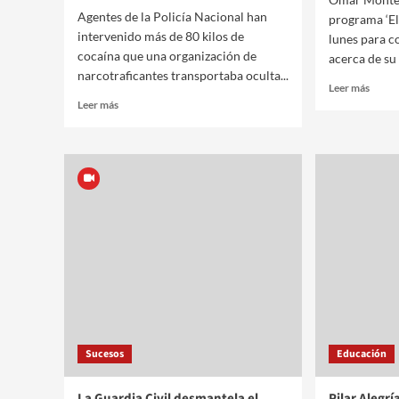
Agentes de la Policía Nacional han
programa ‘El
intervenido más de 80 kilos de
lunes para c
cocaína que una organización de
acerca de su
narcotraficantes transportaba oculta...
Leer más
Leer más
Sucesos
Educación
La Guardia Civil desmantela el
Pilar Alegrí