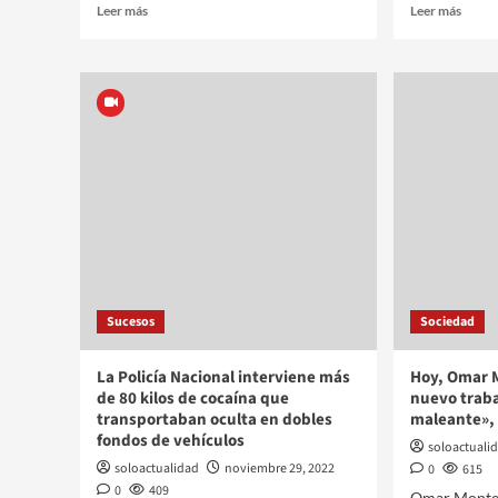
Leer más
Leer más
Sucesos
Sociedad
La Policía Nacional interviene más
Hoy, Omar 
de 80 kilos de cocaína que
nuevo traba
transportaban oculta en dobles
maleante», 
fondos de vehículos
soloactuali
soloactualidad
noviembre 29, 2022
0
615
0
409
Omar Montes