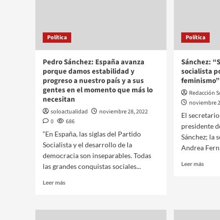
Política
Política
Pedro Sánchez: España avanza
Sánchez: “S
porque damos estabilidad y
socialista p
progreso a nuestro país y a sus
feminismo”
gentes en el momento que más lo
Redacción S
necesitan
noviembre 2
soloactualidad
noviembre 28, 2022
El secretari
0
686
presidente d
“En España, las siglas del Partido
Sánchez; la s
Socialista y el desarrollo de la
Andrea Ferná
democracia son inseparables. Todas
Leer más
las grandes conquistas sociales...
Leer más