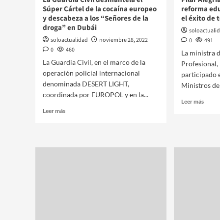
Súper Cártel de la cocaína europeo
reforma edu
y descabeza a los “Señores de la
el éxito de
droga” en Dubái
soloactuali
soloactualidad
noviembre 28, 2022
0
491
0
460
La ministra
La Guardia Civil, en el marco de la
Profesional, 
operación policial internacional
participado 
denominada DESERT LIGHT,
Ministros de 
coordinada por EUROPOL y en la...
Leer más
Leer más