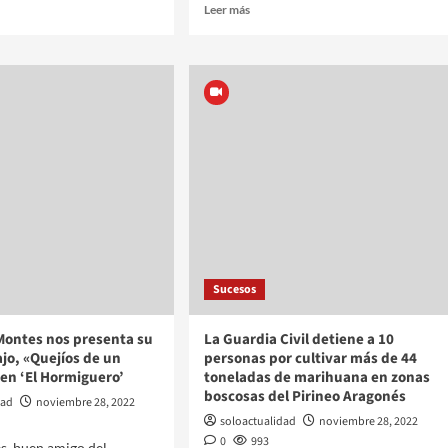
Leer más
Sucesos
Montes nos presenta su
La Guardia Civil detiene a 10
jo, «Quejíos de un
personas por cultivar más de 44
en ‘El Hormiguero’
toneladas de marihuana en zonas
boscosas del Pirineo Aragonés
dad
noviembre 28, 2022
soloactualidad
noviembre 28, 2022
0
993
, buen amigo del