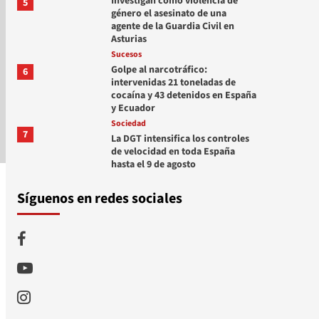
Investigan como violencia de
5
género el asesinato de una
agente de la Guardia Civil en
Asturias
Sucesos
Golpe al narcotráfico:
6
intervenidas 21 toneladas de
cocaína y 43 detenidos en España
y Ecuador
Sociedad
7
La DGT intensifica los controles
de velocidad en toda España
hasta el 9 de agosto
Síguenos en redes sociales
Facebook
Youtube
Instagram