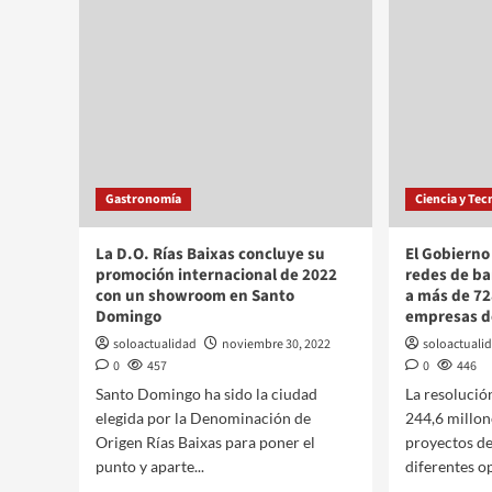
Gastronomía
Ciencia y Tec
La D.O. Rías Baixas concluye su
El Gobierno 
promoción internacional de 2022
redes de ba
con un showroom en Santo
a más de 72
Domingo
empresas de
soloactualidad
noviembre 30, 2022
soloactuali
0
457
0
446
Santo Domingo ha sido la ciudad
La resolució
elegida por la Denominación de
244,6 millon
Origen Rías Baixas para poner el
proyectos de
punto y aparte...
diferentes op