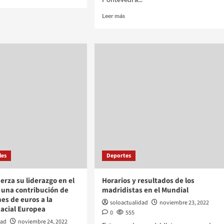
Leer más
les
Deportes
erza su liderazgo en el
Horarios y resultados de los
 una contribución de
madridistas en el Mundial
nes de euros a la
soloactualidad
noviembre 23, 2022
acial Europea
0
555
dad
noviembre 24, 2022