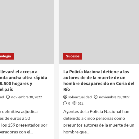
nología
Sucesos
llevará el acceso a
La Policía Nacional detiene a los
nda ancha ultra rápida
autores de de la muerte de un
8.500 hogares y
hombre desaparecido en Coria del
l país
Río
dad
noviembre 30, 2022
soloactualidad
noviembre 29, 2022
0
512
n definitiva adjudica
Agentes de la Policía Nacional han
es de euros a 50
detenido a cinco personas como
 los 159 presentados por
presuntos autores de la muerte de un
eradoras con el...
hombre que...