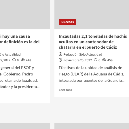
Sucesos
i hay una causa
Incautadas 2,1 toneladas de hachís
or definición es la del
ocultas en un contenedor de
chatarra en el puerto de Cádiz
ólo Actualidad
Redacción Sólo Actualidad
5, 2022
0
448
noviembre 25, 2022
0
459
o general del PSOE y
Efectivos de la unidad de análisis de
el Gobierno, Pedro
riesgo (ULAR) de la Aduana de Cádiz,
ecretaria de Igualdad,
integrada por agentes de la Guardia...
ndez y la presidenta...
Leer más