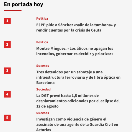
En portada hoy
Política
1
El PP pide a Sánchez «salir de la tumbona» y
rendir cuentas por la crisis de Ceuta
Política
2
Montse Mínguez: «Los áticos no apagan los
incendios, gobernar es decidir y priorizar»
Sucesos
3
Tres detenidos por un sabotaje a una
infraestructura ferroviaria y de fibra óptica en
Barcelona
Sociedad
4
La DGT prevé hasta 1,5 millones de
desplazamientos adicionales por el eclipse del
12 de agosto
Sucesos
5
Investigan como violencia de género el
asesinato de una agente de la Guardia Civil en
Asturias