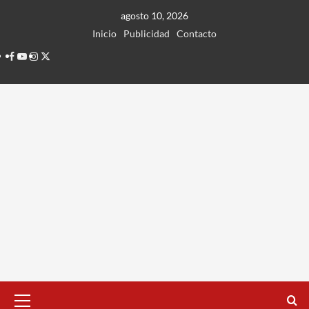
Ir
agosto 10, 2026
al
Inicio
Publicidad
Contacto
contenido
Facebook
Youtube
Instagram
Twitter
Menú
principal