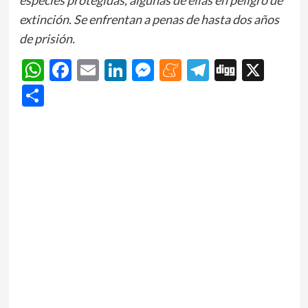
extinción. Se enfrentan a penas de hasta dos años
de prisión.
WhatsApp
Facebook
Email
LinkedIn
Messenger
Meneame
Telegram
Digg
X
Share