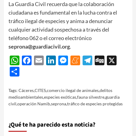
La Guardia Civil recuerda que la colaboración
ciudadana es fundamental en la lucha contra el
tráfico ilegal de especies y anima a denunciar
cualquier actividad sospechosa a través del
teléfono 062 o el correo electrónico
seprona@guardiacivil.org
.
WhatsApp
Facebook
Email
LinkedIn
Messenger
Meneame
Telegram
Digg
X
Share
Tags:
Cáceres
,
CITES
,
comercio ilegal de animales
,
delitos
medioambientales
,
especies exóticas
,
fauna silvestre
,
guardia
civil
,
operación Namib
,
seprona
,
tráfico de especies protegidas
¿Qué te ha parecido esta noticia?