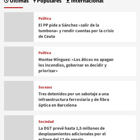
Últimas
Populares
Internacional
Política
El PP pide a Sánchez «salir de la
tumbona» y rendir cuentas por la crisis
de Ceuta
Política
Montse Mínguez: «Los áticos no apagan
los incendios, gobernar es decidir y
priorizar»
Sucesos
Tres detenidos por un sabotaje a una
infraestructura ferroviaria y de fibra
óptica en Barcelona
Sociedad
La DGT prevé hasta 1,5 millones de
desplazamientos adicionales por el
eclipse del 12 de agosto