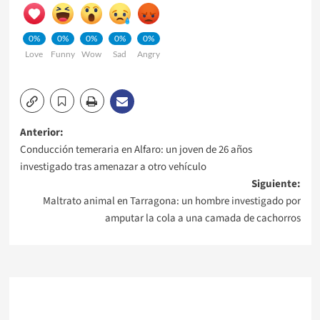
0%
0%
0%
0%
0%
Love
Funny
Wow
Sad
Angry
Navegación
Anterior:
Conducción temeraria en Alfaro: un joven de 26 años
de
investigado tras amenazar a otro vehículo
Siguiente:
entradas
Maltrato animal en Tarragona: un hombre investigado por
amputar la cola a una camada de cachorros