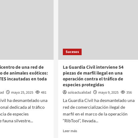
Sucesos
icentro de una red de
La Guardia Civil interviene 54
 de animales exóticos:
piezas de marfil ilegal en una
TES incautadas en toda
operación contra el tráfico de
especies protegidas
dad
mayo 25, 2025
481
soloactualidad
mayo 9, 2025
356
ivil ha desmantelado una
La Guardia Civil ha desmantelado una
ional dedicada al tráfico
red de comercialización ilegal de
ncia de especies
marfil en el marco de la operación
 fauna silvestre...
“RibTool”, llevada...
Leer más