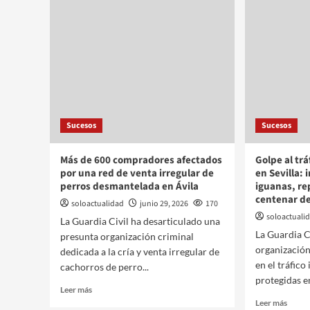
Sucesos
Sucesos
Más de 600 compradores afectados
Golpe al trá
por una red de venta irregular de
en Sevilla:
perros desmantelada en Ávila
iguanas, rep
centenar de
soloactualidad
junio 29, 2026
170
soloactuali
La Guardia Civil ha desarticulado una
La Guardia C
presunta organización criminal
organización
dedicada a la cría y venta irregular de
en el tráfico
cachorros de perro...
protegidas en
Leer más
Leer más