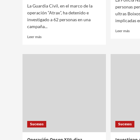
La Guardia Civil, en el marco de la
personas per
operación “Atrax”, ha detenido e
ultras Boixo
investigado a 62 personas en una
implicadas en
campaña...
Leer más
Leer más
Sucesos
Sucesos
Operación Opson XIV: diez
Investigan 