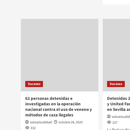
Sucesos
Sucesos
62 personas detenidas e
Detenidos 2
investigadas en la operación
y United Fa
nacional contra el uso de veneno y
en Sevilla a
métodos de caza ilegales
soloactuali
soloactualidad
octubre 28, 2025
237
332
La Policía N