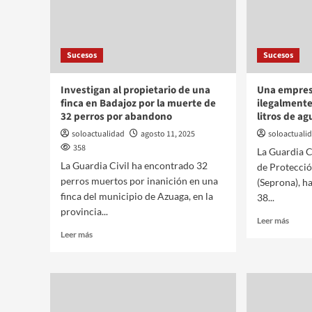
Sucesos
Sucesos
Investigan al propietario de una
Una empres
finca en Badajoz por la muerte de
ilegalmente
32 perros por abandono
litros de a
soloactualidad
agosto 11, 2025
soloactuali
358
La Guardia Ci
La Guardia Civil ha encontrado 32
de Protecció
perros muertos por inanición en una
(Seprona), ha
finca del municipio de Azuaga, en la
38...
provincia...
Leer más
Leer más