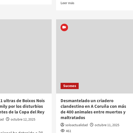
Leer más
Sucesos
1 ultras de Boixos Nois
Desmantelado un criadero
mily por los disturbios
clandestino en A Coruña con más
ntes de la Copa del Rey
de 400 animales entre muertos y
maltratados
dad
octubre 12, 2025
soloactualidad
octubre 11, 2025
461
acional ha detenido a 21