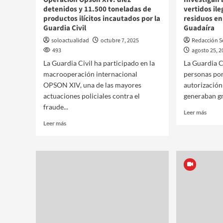
detenidos y 11.500 toneladas de
vertidos il
productos ilícitos incautados por la
residuos en 
Guardia Civil
Guadaíra
soloactualidad
octubre 7, 2025
Redacción S
493
agosto 25, 2
La Guardia Civil ha participado en la
La Guardia Ci
macrooperación internacional
personas por
OPSON XIV, una de las mayores
autorizació
actuaciones policiales contra el
generaban gr
fraude...
Leer más
Leer más