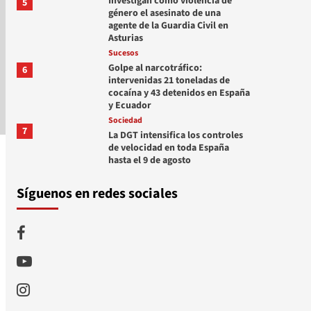
Investigan como violencia de
5
género el asesinato de una
agente de la Guardia Civil en
Asturias
Sucesos
Golpe al narcotráfico:
6
intervenidas 21 toneladas de
cocaína y 43 detenidos en España
y Ecuador
Sociedad
7
La DGT intensifica los controles
de velocidad en toda España
hasta el 9 de agosto
Síguenos en redes sociales
Facebook
Youtube
Instagram