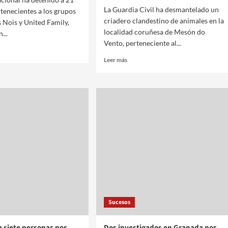
La Guardia Civil ha desmantelado un
tenecientes a los grupos
criadero clandestino de animales en la
s Nois y United Family,
localidad coruñesa de Mesón do
...
Vento, perteneciente al...
Leer más
Sucesos
a siete personas por
Dos investigados en Granada por