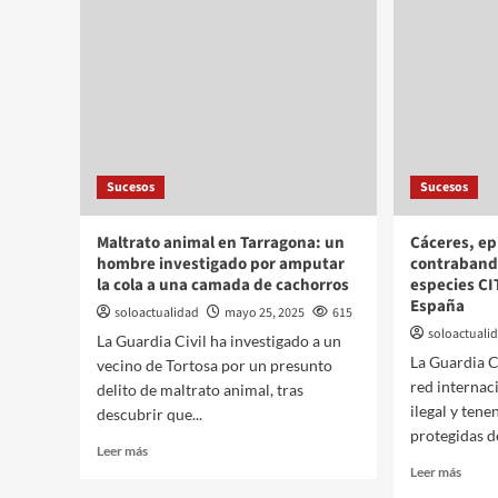
Sucesos
Sucesos
Maltrato animal en Tarragona: un
Cáceres, ep
hombre investigado por amputar
contrabando
la cola a una camada de cachorros
especies CI
España
soloactualidad
mayo 25, 2025
615
soloactuali
La Guardia Civil ha investigado a un
La Guardia C
vecino de Tortosa por un presunto
red internac
delito de maltrato animal, tras
ilegal y tene
descubrir que...
protegidas de
Leer más
Leer más