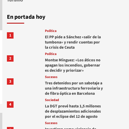
En portada hoy
Política
1
El PP pide a Sánchez «salir de la
tumbona» y rendir cuentas por
la crisis de Ceuta
Política
2
Montse Mínguez: «Los áticos no
apagan los incendios, gobernar
es decidir y priorizar»
Sucesos
3
Tres detenidos por un sabotaje a
una infraestructura ferroviaria y
de fibra óptica en Barcelona
Sociedad
4
La DGT prevé hasta 1,5 millones
de desplazamientos adicionales
por el eclipse del 12 de agosto
Sucesos