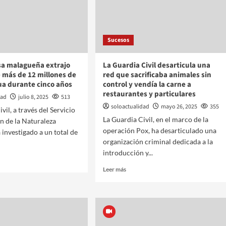
Sucesos
a malagueña extrajo
La Guardia Civil desarticula una
 más de 12 millones de
red que sacrificaba animales sin
gua durante cinco años
control y vendía la carne a
restaurantes y particulares
dad
julio 8, 2025
513
soloactualidad
mayo 26, 2025
355
vil, a través del Servicio
La Guardia Civil, en el marco de la
n de la Naturaleza
operación Pox, ha desarticulado una
 investigado a un total de
organización criminal dedicada a la
introducción y...
Leer más