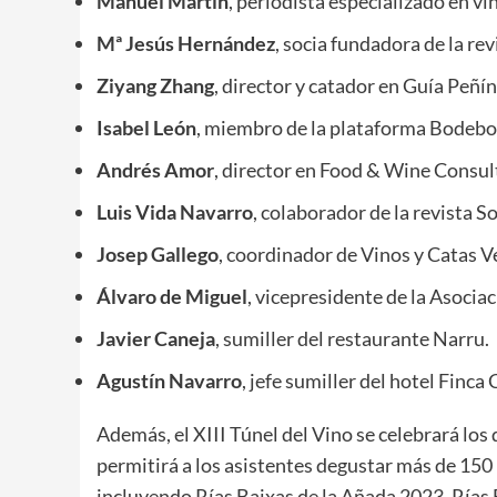
Manuel Martín
, periodista especializado en vi
Mª Jesús Hernández
, socia fundadora de la re
Ziyang Zhang
, director y catador en Guía Peñín
Isabel León
, miembro de la plataforma Bodebo
Andrés Amor
, director en Food & Wine Consul
Luis Vida Navarro
, colaborador de la revista 
Josep Gallego
, coordinador de Vinos y Catas 
Álvaro de Miguel
, vicepresidente de la Asocia
Javier Caneja
, sumiller del restaurante Narru.
Agustín Navarro
, jefe sumiller del hotel Finca 
Además, el XIII Túnel del Vino se celebrará los 
permitirá a los asistentes degustar más de 15
incluyendo Rías Baixas de la Añada 2023, Rías 