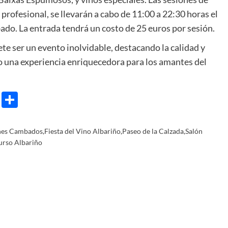
rofesional, se llevarán a cabo de 11:00 a 22:30 horas el
ábado. La entrada tendrá un costo de 25 euros por sesión.
te ser un evento inolvidable, destacando la calidad y
do una experiencia enriquecedora para los amantes del
e
ram
gg
X
Share
nes Cambados
,
Fiesta del Vino Albariño
,
Paseo de la Calzada
,
Salón
rso Albariño