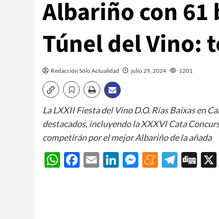
Albariño con 61 
Túnel del Vino: 
Redacción Sólo Actualidad
julio 29, 2024
1201
La LXXII Fiesta del Vino D.O. Rías Baixas en 
destacados, incluyendo la XXXVI Cata Concurso
competirán por el mejor Albariño de la añada
WhatsApp
Facebook
Email
LinkedIn
Messenger
Meneam
Teleg
Di