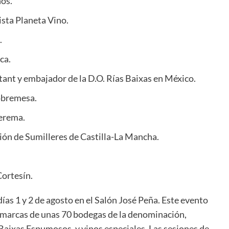
nos.
vista Planeta Vino.
.
ca.
tant y embajador de la D.O. Rías Baixas en México.
Sobremesa.
Verema.
ción de Sumilleres de Castilla-La Mancha.
Cortesín.
días 1 y 2 de agosto en el Salón José Peña. Este evento
0 marcas de unas 70 bodegas de la denominación,
Baixas Espumosos, y vinos especiales. Las sesiones de