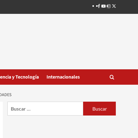
Facebook
Youtube
Instagram
Twitter
iencia y Tecnología
Internacionales
IDADES
Buscar: