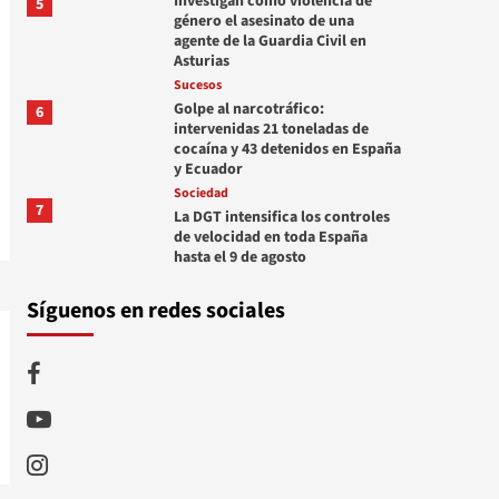
Investigan como violencia de
5
género el asesinato de una
agente de la Guardia Civil en
Asturias
Sucesos
Golpe al narcotráfico:
6
intervenidas 21 toneladas de
cocaína y 43 detenidos en España
y Ecuador
Sociedad
7
La DGT intensifica los controles
de velocidad en toda España
hasta el 9 de agosto
Síguenos en redes sociales
Facebook
Youtube
Instagram