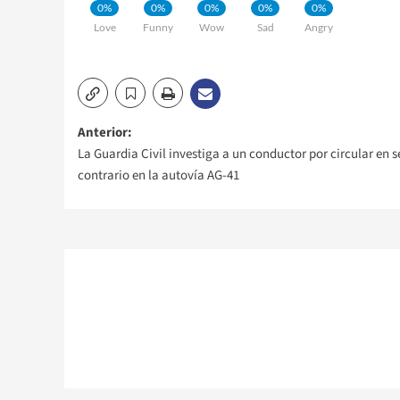
0%
0%
0%
0%
0%
Love
Funny
Wow
Sad
Angry
Navegación
Anterior:
La Guardia Civil investiga a un conductor por circular en 
de
contrario en la autovía AG-41
entradas