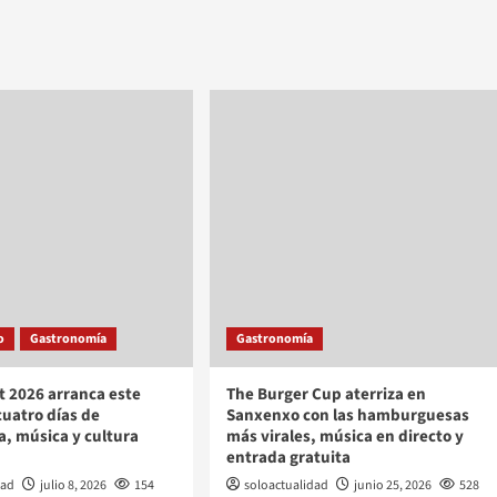
o
Gastronomía
Gastronomía
t 2026 arranca este
The Burger Cup aterriza en
cuatro días de
Sanxenxo con las hamburguesas
, música y cultura
más virales, música en directo y
entrada gratuita
dad
julio 8, 2026
154
soloactualidad
junio 25, 2026
528