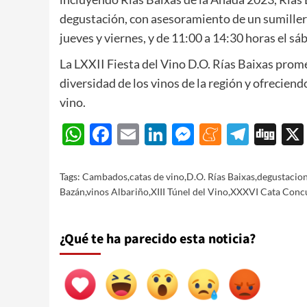
degustación, con asesoramiento de un sumiller p
jueves y viernes, y de 11:00 a 14:30 horas el s
La LXXII Fiesta del Vino D.O. Rías Baixas prome
diversidad de los vinos de la región y ofrecien
vino.
WhatsApp
Facebook
Email
LinkedIn
Messenger
Meneam
Teleg
Di
Tags:
Cambados
,
catas de vino
,
D.O. Rías Baixas
,
degustacio
Bazán
,
vinos Albariño
,
XIII Túnel del Vino
,
XXXVI Cata Concu
¿Qué te ha parecido esta noticia?