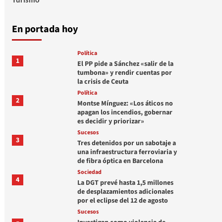
En portada hoy
Política
1
El PP pide a Sánchez «salir de la
tumbona» y rendir cuentas por
la crisis de Ceuta
Política
2
Montse Mínguez: «Los áticos no
apagan los incendios, gobernar
es decidir y priorizar»
Sucesos
3
Tres detenidos por un sabotaje a
una infraestructura ferroviaria y
de fibra óptica en Barcelona
Sociedad
4
La DGT prevé hasta 1,5 millones
de desplazamientos adicionales
por el eclipse del 12 de agosto
Sucesos