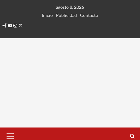
Ir
agosto 8, 2026
al
Inicio
Publicidad
Contacto
contenido
Facebook
Youtube
Instagram
Twitter
Menú
principal