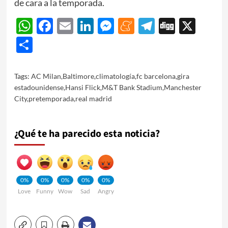
de cara a la temporada.
WhatsApp
Facebook
Email
LinkedIn
Messenger
Meneame
Telegram
Digg
X
Share
Tags:
AC Milan
,
Baltimore
,
climatología
,
fc barcelona
,
gira
estadounidense
,
Hansi Flick
,
M&T Bank Stadium
,
Manchester
City
,
pretemporada
,
real madrid
¿Qué te ha parecido esta noticia?
0%
0%
0%
0%
0%
Love
Funny
Wow
Sad
Angry