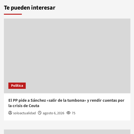
Te pueden interesar
Política
El PP pide a Sánchez «salir de la tumbona» y rendir cuentas por
la crisis de Ceuta
soloactualidad
agosto 6, 2026
75