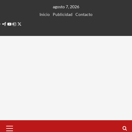
Ir
agosto 7, 2026
al
Inicio
Publicidad
Contacto
contenido
Facebook
Youtube
Instagram
Twitter
Menú
principal