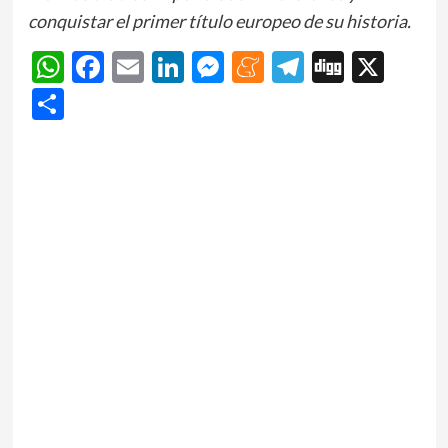
conquistar el primer título europeo de su historia.
WhatsApp
Facebook
Email
LinkedIn
Messenger
Meneame
Telegram
Digg
X
Share