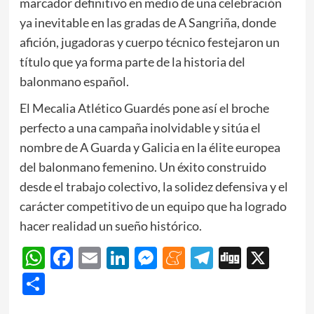
marcador definitivo en medio de una celebración
ya inevitable en las gradas de A Sangriña, donde
afición, jugadoras y cuerpo técnico festejaron un
título que ya forma parte de la historia del
balonmano español.
El Mecalia Atlético Guardés pone así el broche
perfecto a una campaña inolvidable y sitúa el
nombre de A Guarda y Galicia en la élite europea
del balonmano femenino. Un éxito construido
desde el trabajo colectivo, la solidez defensiva y el
carácter competitivo de un equipo que ha logrado
hacer realidad un sueño histórico.
WhatsApp
Facebook
Email
LinkedIn
Messenger
Meneame
Telegram
Digg
X
Share