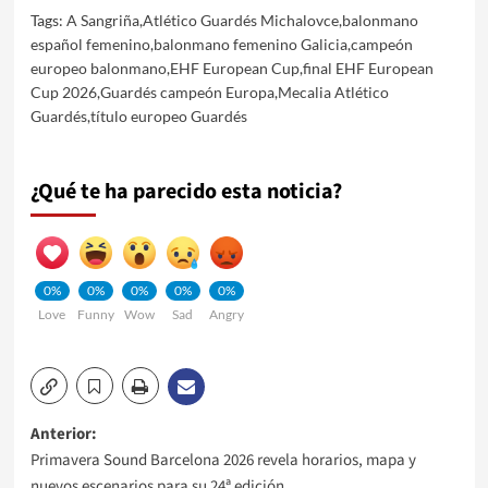
Tags:
A Sangriña
,
Atlético Guardés Michalovce
,
balonmano
español femenino
,
balonmano femenino Galicia
,
campeón
europeo balonmano
,
EHF European Cup
,
final EHF European
Cup 2026
,
Guardés campeón Europa
,
Mecalia Atlético
Guardés
,
título europeo Guardés
¿Qué te ha parecido esta noticia?
0%
0%
0%
0%
0%
Love
Funny
Wow
Sad
Angry
Navegación
Anterior:
Primavera Sound Barcelona 2026 revela horarios, mapa y
de
nuevos escenarios para su 24ª edición