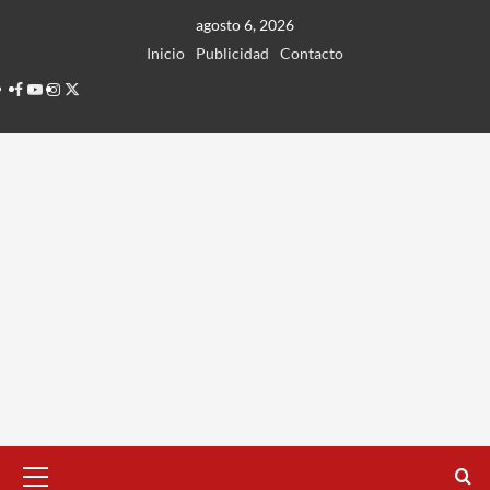
Ir
agosto 6, 2026
al
Inicio
Publicidad
Contacto
contenido
Facebook
Youtube
Instagram
Twitter
Menú
principal