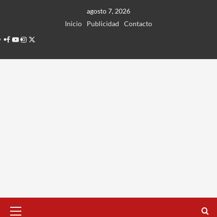
Ir
agosto 7, 2026
al
Inicio
Publicidad
Contacto
contenido
Facebook
Youtube
Instagram
Twitter
Menú
principal