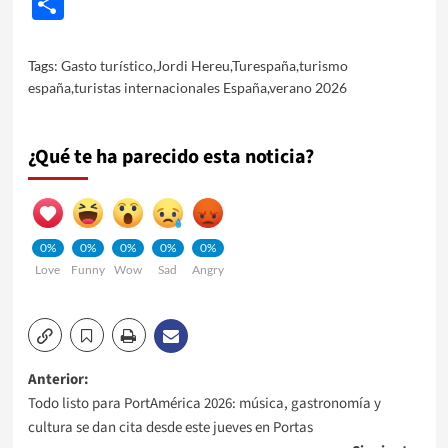
Share
Tags:
Gasto turístico
,
Jordi Hereu
,
Turespaña
,
turismo
españa
,
turistas internacionales España
,
verano 2026
¿Qué te ha parecido esta noticia?
0%
0%
0%
0%
0%
Love
Funny
Wow
Sad
Angry
Navegación
Anterior:
Todo listo para PortAmérica 2026: música, gastronomía y
de
cultura se dan cita desde este jueves en Portas