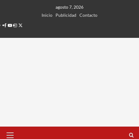
Ir
agosto 7, 2026
al
Inicio
Publicidad
Contacto
contenido
Facebook
Youtube
Instagram
Twitter
Menú
principal