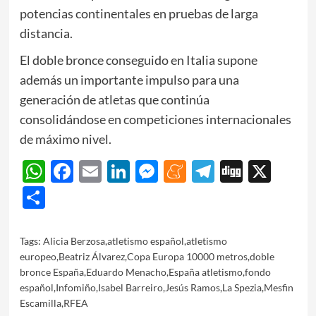
potencias continentales en pruebas de larga
distancia.
El doble bronce conseguido en Italia supone
además un importante impulso para una
generación de atletas que continúa
consolidándose en competiciones internacionales
de máximo nivel.
WhatsApp
Facebook
Email
LinkedIn
Messenger
Meneame
Telegram
Digg
X
Share
Tags:
Alicia Berzosa
,
atletismo español
,
atletismo
europeo
,
Beatriz Álvarez
,
Copa Europa 10000 metros
,
doble
bronce España
,
Eduardo Menacho
,
España atletismo
,
fondo
español
,
Infomiño
,
Isabel Barreiro
,
Jesús Ramos
,
La Spezia
,
Mesfin
Escamilla
,
RFEA