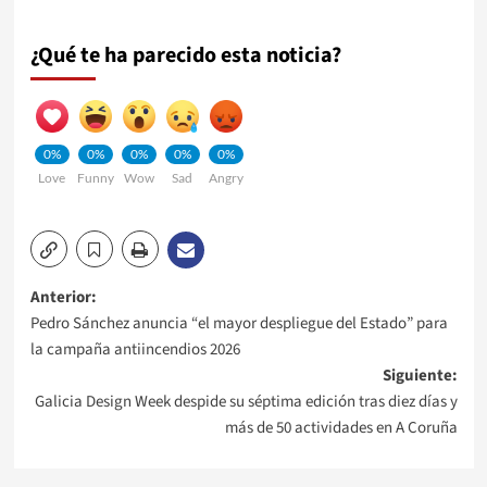
¿Qué te ha parecido esta noticia?
0%
0%
0%
0%
0%
Love
Funny
Wow
Sad
Angry
Navegación
Anterior:
Pedro Sánchez anuncia “el mayor despliegue del Estado” para
de
la campaña antiincendios 2026
Siguiente:
entradas
Galicia Design Week despide su séptima edición tras diez días y
más de 50 actividades en A Coruña