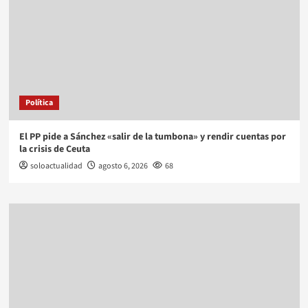
Política
El PP pide a Sánchez «salir de la tumbona» y rendir cuentas por
la crisis de Ceuta
soloactualidad
agosto 6, 2026
68