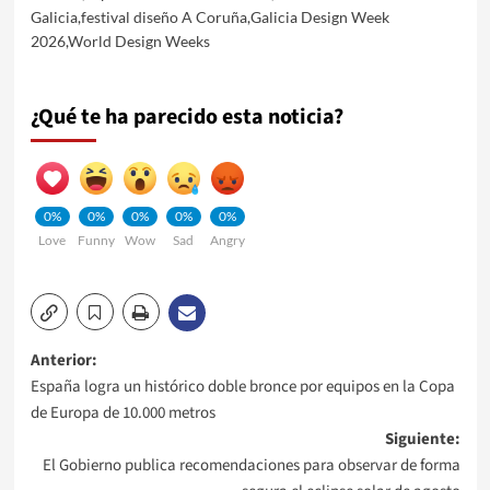
Galicia
,
festival diseño A Coruña
,
Galicia Design Week
2026
,
World Design Weeks
¿Qué te ha parecido esta noticia?
0%
0%
0%
0%
0%
Love
Funny
Wow
Sad
Angry
Navegación
Anterior:
España logra un histórico doble bronce por equipos en la Copa
de
de Europa de 10.000 metros
Siguiente:
entradas
El Gobierno publica recomendaciones para observar de forma