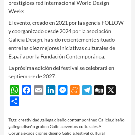
prestigiosa red internacional World Design
Weeks.
El evento, creado en 2021 por la agencia FOLLOW
y coorganizado desde 2024 por la asociación
Galicia Design, ha sido recientemente situado
entre las diez mejores iniciativas culturales de
España por la Fundación Contemporánea.
La próxima edición del festival se celebrará en
septiembre de 2027.
WhatsApp
Facebook
Email
LinkedIn
Messenger
Meneame
Telegram
Digg
X
Share
Tags:
creatividad gallega
,
diseño contemporáneo Galicia
,
diseño
gallego
,
diseño gráfico Galicia
,
eventos culturales A
Coruña
,
exposiciones diseño Galicia
,
festival cultural