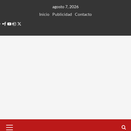
Ir
agosto 7, 2026
al
Inicio
Publicidad
Contacto
contenido
Facebook
Youtube
Instagram
Twitter
Menú
principal