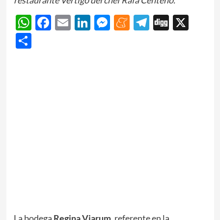
WhatsApp
Facebook
Email
LinkedIn
Messenger
Meneame
Telegram
Digg
X
Share
La bodega
Regina Viarum
, referente en la