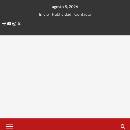
Ir
agosto 8, 2026
al
Inicio
Publicidad
Contacto
contenido
Facebook
Youtube
Instagram
Twitter
Menú
principal