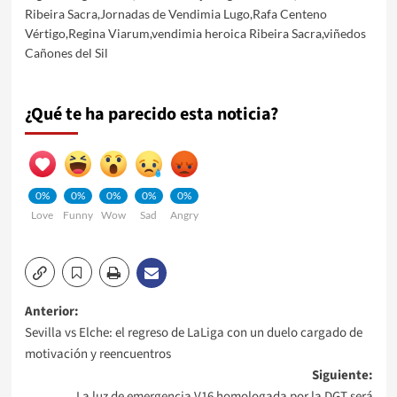
Ribeira Sacra
,
Jornadas de Vendimia Lugo
,
Rafa Centeno
Vértigo
,
Regina Viarum
,
vendimia heroica Ribeira Sacra
,
viñedos
Cañones del Sil
¿Qué te ha parecido esta noticia?
0%
0%
0%
0%
0%
Love
Funny
Wow
Sad
Angry
Navegación
Anterior:
Sevilla vs Elche: el regreso de LaLiga con un duelo cargado de
de
motivación y reencuentros
Siguiente:
entradas
La luz de emergencia V16 homologada por la DGT será