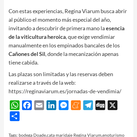
Con estas experiencias, Regina Viarum busca abrir
al público el momento más especial del año,
invitando a descubrir de primera mano la
esencia
de la viticultura heroica
, que exige vendimiar
manualmente en los empinados bancales de los
Cañones del Sil
, donde la mecanización apenas
tiene cabida.
Las plazas son limitadas y las reservas deben
realizarse a través de la web:
https://reginaviarum.es/jornadas-de-vendimia/
WhatsApp
Facebook
Email
LinkedIn
Messenger
Meneame
Telegram
Digg
X
Share
Tags:
bodega Doade
,
cata maridaje Regina Viarum
,
enoturismo