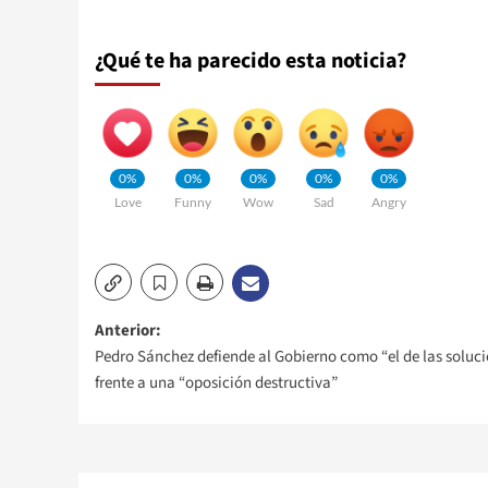
¿Qué te ha parecido esta noticia?
0%
0%
0%
0%
0%
Love
Funny
Wow
Sad
Angry
Navegación
Anterior:
Pedro Sánchez defiende al Gobierno como “el de las soluc
de
frente a una “oposición destructiva”
entradas