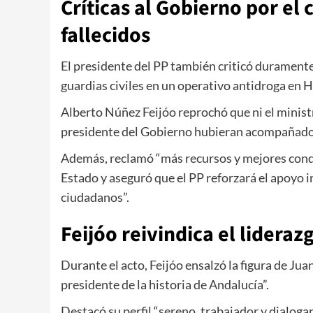
Críticas al Gobierno por el 
fallecidos
El presidente del PP también criticó duramente 
guardias civiles en un operativo antidroga en H
Alberto Núñez Feijóo
reprochó que ni el ministr
presidente del Gobierno hubieran acompañado a 
Además, reclamó “más recursos y mejores condi
Estado y aseguró que el PP reforzará el apoyo in
ciudadanos”.
Feijóo reivindica el lidera
Durante el acto, Feijóo ensalzó la figura de
Jua
presidente de la historia de Andalucía”.
Destacó su perfil “sereno, trabajador y dialog