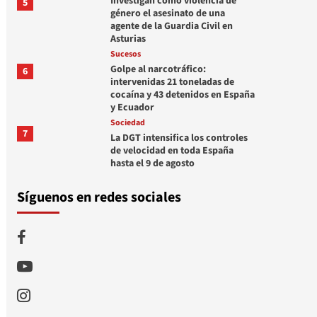
Investigan como violencia de
5
género el asesinato de una
agente de la Guardia Civil en
Asturias
Sucesos
Golpe al narcotráfico:
6
intervenidas 21 toneladas de
cocaína y 43 detenidos en España
y Ecuador
Sociedad
7
La DGT intensifica los controles
de velocidad en toda España
hasta el 9 de agosto
Síguenos en redes sociales
Facebook
Youtube
Instagram