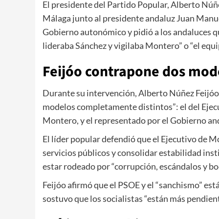
El presidente del
Partido Popular
,
Alberto Núñe
Málaga junto al presidente andaluz
Juan Manue
Gobierno autonómico y pidió a los andaluces qu
lideraba Sánchez y vigilaba Montero” o “el eq
Feijóo contrapone dos mode
Durante su intervención,
Alberto Núñez Feijóo
modelos completamente distintos”: el del Ejecu
Montero
, y el representado por el Gobierno an
El líder popular defendió que el Ejecutivo de 
servicios públicos y consolidar estabilidad inst
estar rodeado por “corrupción, escándalos y bo
Feijóo afirmó que el PSOE y el “sanchismo” está
sostuvo que los socialistas “están más pendient