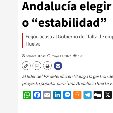
Andalucía elegir
o “estabilidad”
Feijóo acusa al Gobierno de “falta de emp
Huelva
soloactualidad
mayo 11, 2026
190
El líder del PP defendió en Málaga la gestión 
proyecto popular para “una Andalucía fuerte y 
WhatsApp
Facebook
Email
LinkedIn
Messenger
Meneam
Teleg
Di