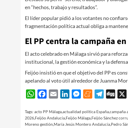
en “hechos, trabajo y resultados”.
El líder popular pidió a los votantes no confiars
fragmentación política actual obliga a mantener
El PP centra la campaña en 
El acto celebrado en Málaga sirvió para reforza
institucional, la gestión económica y la defensa
Feijóo insistió en que el objetivo del PP es con
apelando al voto útil alrededor de Juanma Mor
WhatsApp
Facebook
Email
LinkedIn
Messenger
Meneam
Teleg
Di
Tags:
acto PP Málaga
,
actualidad política España
,
campaña a
2026
,
Feijóo Andalucía
,
Feijóo Málaga
,
Feijóo Sánchez corr
Moreno gestión
,
María Jesús Montero Andalucía
,
Pedro Sán