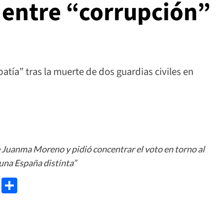
 entre “corrupción”
atía” tras la muerte de dos guardias civiles en
de Juanma Moreno y pidió concentrar el voto en torno al
una España distinta”
e
ram
gg
X
Share