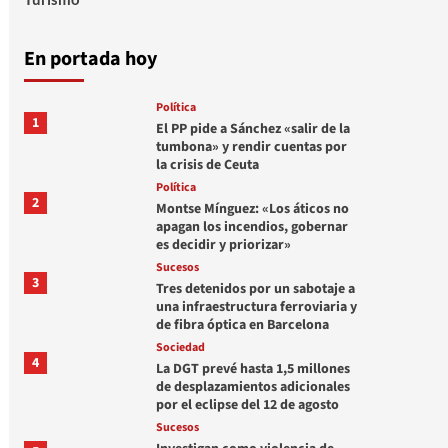
En portada hoy
Política
1
El PP pide a Sánchez «salir de la
tumbona» y rendir cuentas por
la crisis de Ceuta
Política
2
Montse Mínguez: «Los áticos no
apagan los incendios, gobernar
es decidir y priorizar»
Sucesos
3
Tres detenidos por un sabotaje a
una infraestructura ferroviaria y
de fibra óptica en Barcelona
Sociedad
4
La DGT prevé hasta 1,5 millones
de desplazamientos adicionales
por el eclipse del 12 de agosto
Sucesos