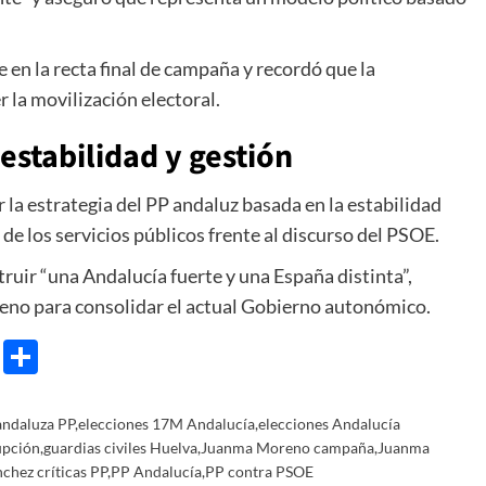
e en la recta final de campaña y recordó que la
 la movilización electoral.
estabilidad y gestión
r la estrategia del PP andaluz basada en la estabilidad
 de los servicios públicos frente al discurso del PSOE.
struir “una Andalucía fuerte y una España distinta”,
eno para consolidar el actual Gobierno autonómico.
e
ram
gg
X
Share
ndaluza PP
,
elecciones 17M Andalucía
,
elecciones Andalucía
upción
,
guardias civiles Huelva
,
Juanma Moreno campaña
,
Juanma
chez críticas PP
,
PP Andalucía
,
PP contra PSOE