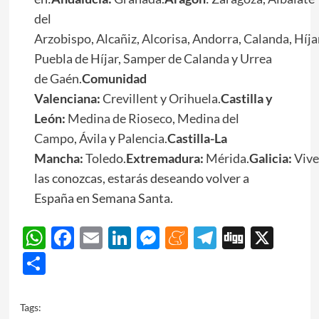
del
Arzobispo
,
Alcañiz
,
Alcorisa
,
Andorra
,
Calanda
,
Híja
Puebla de Híjar
,
Samper de Calanda
y
Urrea
de Gaén
.
Comunidad
Valenciana:
Crevillent
y
Orihuela
.
Castilla y
León:
Medina de Rioseco
,
Medina del
Campo
,
Ávila
y
Palencia
.
Castilla-La
Mancha:
Toledo
.
Extremadura:
Mérida
.
Galicia:
Vive
las conozcas, estarás deseando volver a
España en Semana Santa.
WhatsApp
Facebook
Email
LinkedIn
Messenger
Meneame
Telegram
Digg
X
Share
Tags: