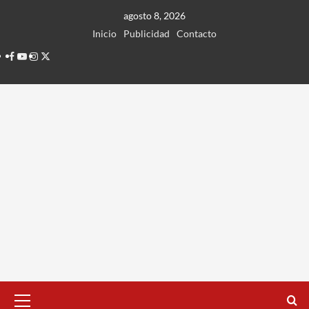
Ir
agosto 8, 2026
al
Inicio
Publicidad
Contacto
contenido
Facebook
Youtube
Instagram
Twitter
Menú
principal