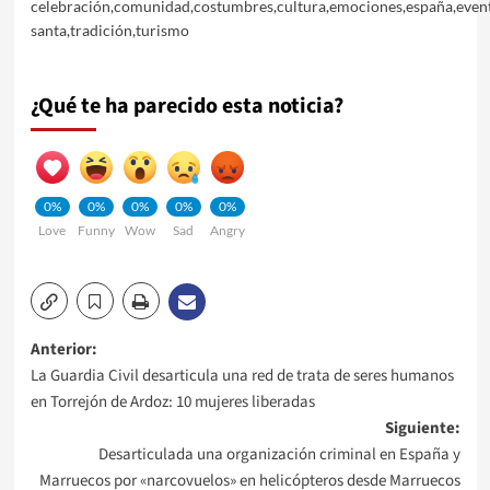
celebración
,
comunidad
,
costumbres
,
cultura
,
emociones
,
españa
,
even
santa
,
tradición
,
turismo
¿Qué te ha parecido esta noticia?
0%
0%
0%
0%
0%
Love
Funny
Wow
Sad
Angry
Navegación
Anterior:
La Guardia Civil desarticula una red de trata de seres humanos
de
en Torrejón de Ardoz: 10 mujeres liberadas
Siguiente:
entradas
Desarticulada una organización criminal en España y
Marruecos por «narcovuelos» en helicópteros desde Marruecos