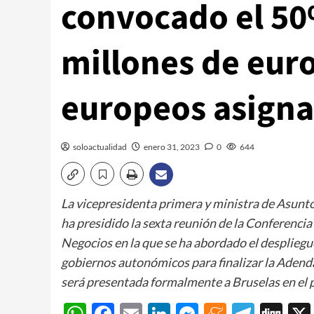
convocado el 50%
millones de eur
europeos asign
soloactualidad
enero 31, 2023
0
644
La vicepresidenta primera y ministra de Asunt
ha presidido la sexta reunión de la Conferencia
Negocios en la que se ha abordado el despliegu
gobiernos autonómicos para finalizar la Adend
será presentada formalmente a Bruselas en el 
WhatsApp
Facebook
Email
LinkedIn
Messenger
Meneam
Teleg
Di