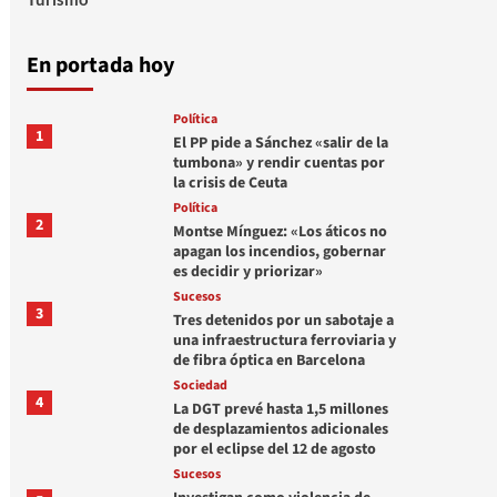
En portada hoy
Política
1
El PP pide a Sánchez «salir de la
tumbona» y rendir cuentas por
la crisis de Ceuta
Política
2
Montse Mínguez: «Los áticos no
apagan los incendios, gobernar
es decidir y priorizar»
Sucesos
3
Tres detenidos por un sabotaje a
una infraestructura ferroviaria y
de fibra óptica en Barcelona
Sociedad
4
La DGT prevé hasta 1,5 millones
de desplazamientos adicionales
por el eclipse del 12 de agosto
Sucesos