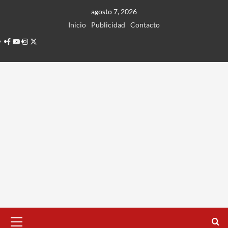
Ir
agosto 7, 2026
al
Inicio
Publicidad
Contacto
contenido
Facebook
Youtube
Instagram
Twitter
Menú
principal