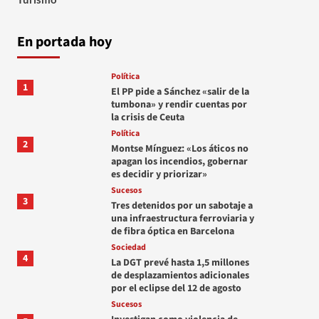
En portada hoy
Política
1
El PP pide a Sánchez «salir de la
tumbona» y rendir cuentas por
la crisis de Ceuta
Política
2
Montse Mínguez: «Los áticos no
apagan los incendios, gobernar
es decidir y priorizar»
Sucesos
3
Tres detenidos por un sabotaje a
una infraestructura ferroviaria y
de fibra óptica en Barcelona
Sociedad
4
La DGT prevé hasta 1,5 millones
de desplazamientos adicionales
por el eclipse del 12 de agosto
Sucesos