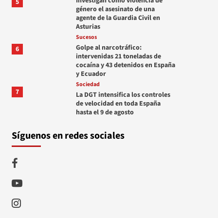
Investigan como violencia de
5
género el asesinato de una
agente de la Guardia Civil en
Asturias
Sucesos
Golpe al narcotráfico:
6
intervenidas 21 toneladas de
cocaína y 43 detenidos en España
y Ecuador
Sociedad
7
La DGT intensifica los controles
de velocidad en toda España
hasta el 9 de agosto
Síguenos en redes sociales
Facebook
Youtube
Instagram