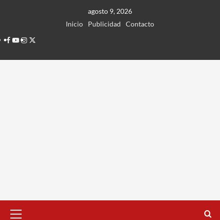
Ir
agosto 9, 2026
al
Inicio
Publicidad
Contacto
contenido
Facebook
Youtube
Instagram
Twitter
Menú
principal