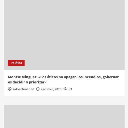
Política
Montse Mínguez: «Los áticos no apagan los incendios, gobernar
es decidir y priorizar»
soloactualidad
agosto 6, 2026
83