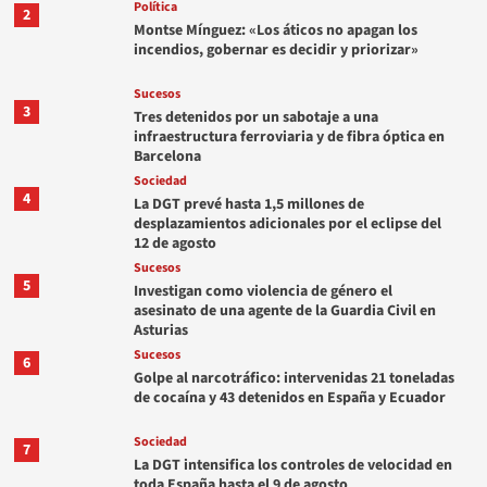
Política
2
Montse Mínguez: «Los áticos no apagan los
incendios, gobernar es decidir y priorizar»
Sucesos
3
Tres detenidos por un sabotaje a una
infraestructura ferroviaria y de fibra óptica en
Barcelona
Sociedad
4
La DGT prevé hasta 1,5 millones de
desplazamientos adicionales por el eclipse del
12 de agosto
Sucesos
5
Investigan como violencia de género el
asesinato de una agente de la Guardia Civil en
Asturias
Sucesos
6
Golpe al narcotráfico: intervenidas 21 toneladas
de cocaína y 43 detenidos en España y Ecuador
Sociedad
7
La DGT intensifica los controles de velocidad en
toda España hasta el 9 de agosto