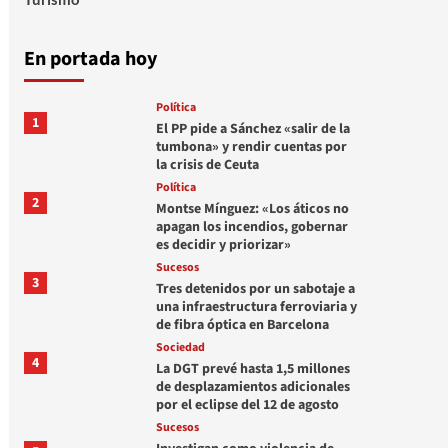
En portada hoy
Política
1
El PP pide a Sánchez «salir de la
tumbona» y rendir cuentas por
la crisis de Ceuta
Política
2
Montse Mínguez: «Los áticos no
apagan los incendios, gobernar
es decidir y priorizar»
Sucesos
3
Tres detenidos por un sabotaje a
una infraestructura ferroviaria y
de fibra óptica en Barcelona
Sociedad
4
La DGT prevé hasta 1,5 millones
de desplazamientos adicionales
por el eclipse del 12 de agosto
Sucesos