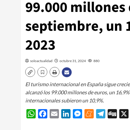
99.000 millones 
septiembre, un 
2023
soloactualidad
octubre 31, 2024
880
El turismo internacional en España sigue creci
alcanzó los 99.000 millones de euros, un 16,9% 
internacionales subieron un 10,9%.
WhatsApp
Facebook
Email
LinkedIn
Messenger
Meneam
Teleg
Di