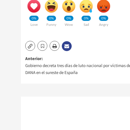
0%
0%
0%
0%
0%
Love
Funny
Wow
Sad
Angry
Navegación
Anterior:
Gobierno decreta tres días de luto nacional por víctimas de
de
DANA en el sureste de España
entradas