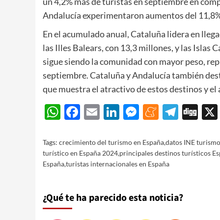
un 4,2% más de turistas en septiembre en comp
Andalucía experimentaron aumentos del 11,8% 
En el acumulado anual, Cataluña lidera en llega
las Illes Balears, con 13,3 millones, y las Islas
sigue siendo la comunidad con mayor peso, repr
septiembre. Cataluña y Andalucía también dest
que muestra el atractivo de estos destinos y el
WhatsApp
Facebook
Email
LinkedIn
Messenger
Meneam
Teleg
Di
Tags:
crecimiento del turismo en España
,
datos INE turism
turístico en España 2024
,
principales destinos turísticos E
España
,
turistas internacionales en España
¿Qué te ha parecido esta noticia?