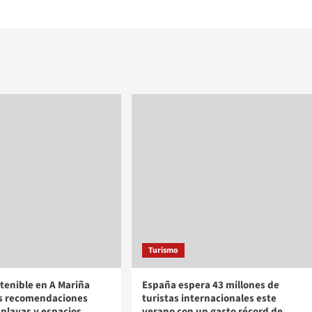
Turismo
tenible en A Mariña
España espera 43 millones de
as recomendaciones
turistas internacionales este
 playas y espacios
verano con un gasto récord de