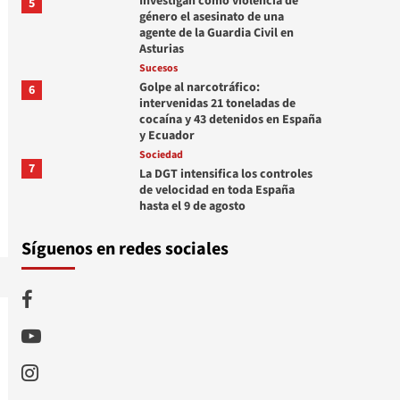
Investigan como violencia de
5
género el asesinato de una
agente de la Guardia Civil en
Asturias
Sucesos
Golpe al narcotráfico:
6
intervenidas 21 toneladas de
cocaína y 43 detenidos en España
y Ecuador
Sociedad
7
La DGT intensifica los controles
de velocidad en toda España
hasta el 9 de agosto
Síguenos en redes sociales
Facebook
Youtube
Instagram