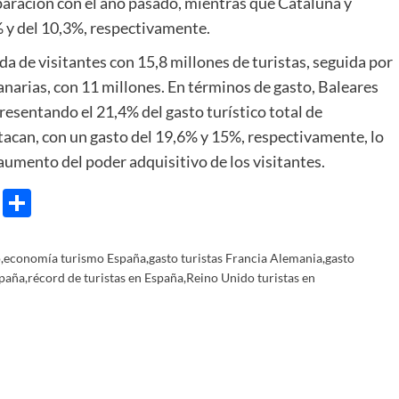
aración con el año pasado, mientras que Cataluña y
y del 10,3%, respectivamente.
da de visitantes con 15,8 millones de turistas, seguida por
 Canarias, con 11 millones. En términos de gasto, Baleares
esentando el 21,4% del gasto turístico total de
acan, con un gasto del 19,6% y 15%, respectivamente, lo
 aumento del poder adquisitivo de los visitantes.
e
ram
gg
X
Share
o
,
economía turismo España
,
gasto turistas Francia Alemania
,
gasto
spaña
,
récord de turistas en España
,
Reino Unido turistas en