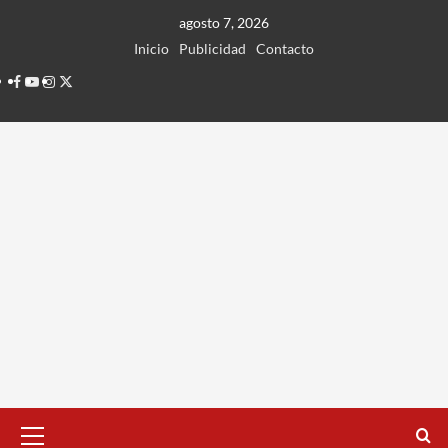
Ir
agosto 7, 2026
al
Inicio
Publicidad
Contacto
contenido
Facebook
Youtube
Instagram
Twitter
Menú
principal