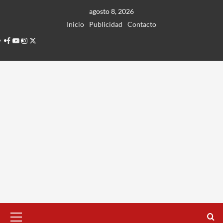
Ir
agosto 8, 2026
al
Inicio
Publicidad
Contacto
contenido
Facebook
Youtube
Instagram
Twitter
Menú
principal