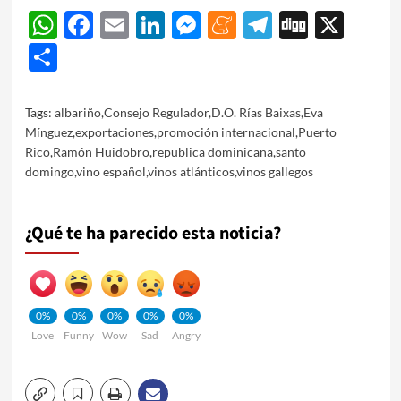
WhatsApp
Facebook
Email
LinkedIn
Messenger
Meneame
Telegram
Digg
X
Share
Tags:
albariño
,
Consejo Regulador
,
D.O. Rías Baixas
,
Eva
Mínguez
,
exportaciones
,
promoción internacional
,
Puerto
Rico
,
Ramón Huidobro
,
republica dominicana
,
santo
domingo
,
vino español
,
vinos atlánticos
,
vinos gallegos
¿Qué te ha parecido esta noticia?
0%
0%
0%
0%
0%
Love
Funny
Wow
Sad
Angry