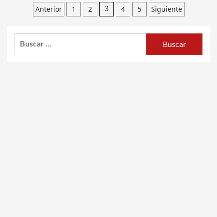
Paginación
Anterior
1
2
4
5
Siguiente
3
de
Buscar:
entradas