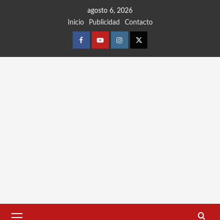
Ir
agosto 6, 2026
al
Inicio
Publicidad
Contacto
contenido
Facebook
Youtube
Instagram
Twitter
Menú
principal