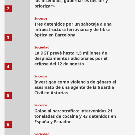
los incendios, gobernar es decidir y
priorizar»
2
Sucesos
Tres detenidos por un sabotaje a una
infraestructura ferroviaria y de fibra
óptica en Barcelona
3
Sociedad
La DGT prevé hasta 1,5 millones de
desplazamientos adicionales por el
eclipse del 12 de agosto
4
Sucesos
Investigan como violencia de género el
asesinato de una agente de la Guardia
Civil en Asturias
5
Sucesos
Golpe al narcotráfico: intervenidas 21
toneladas de cocaína y 43 detenidos en
España y Ecuador
6
Sociedad