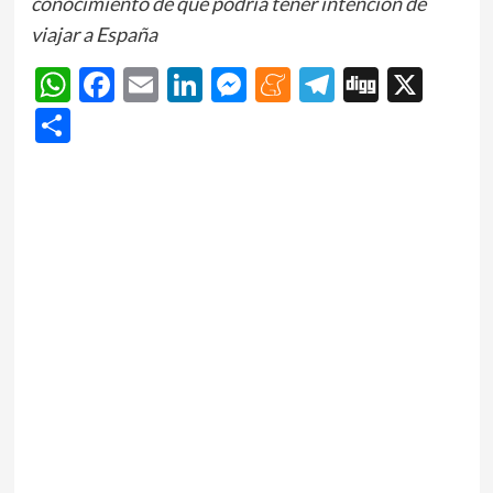
conocimiento de que podría tener intención de
viajar a España
WhatsApp
Facebook
Email
LinkedIn
Messenger
Meneame
Telegram
Digg
X
Share