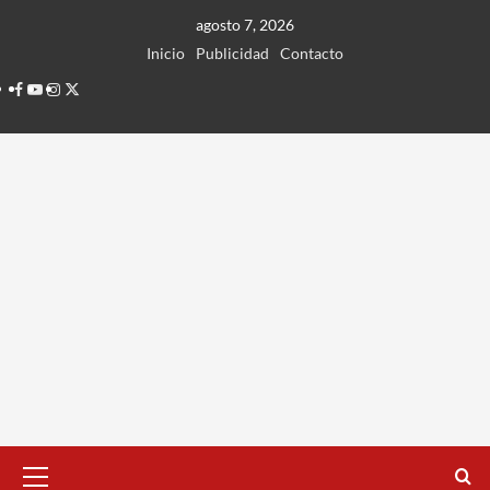
Ir
agosto 7, 2026
al
Inicio
Publicidad
Contacto
contenido
Facebook
Youtube
Instagram
Twitter
Menú
principal