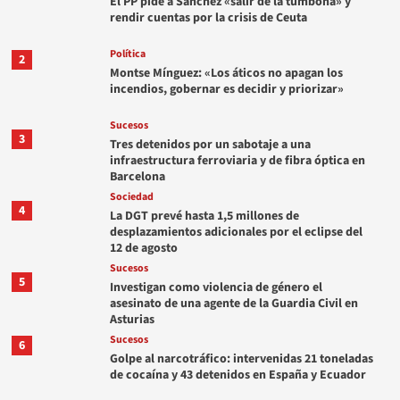
El PP pide a Sánchez «salir de la tumbona» y
rendir cuentas por la crisis de Ceuta
Política
2
Montse Mínguez: «Los áticos no apagan los
incendios, gobernar es decidir y priorizar»
Sucesos
3
Tres detenidos por un sabotaje a una
infraestructura ferroviaria y de fibra óptica en
Barcelona
Sociedad
4
La DGT prevé hasta 1,5 millones de
desplazamientos adicionales por el eclipse del
12 de agosto
Sucesos
5
Investigan como violencia de género el
asesinato de una agente de la Guardia Civil en
Asturias
Sucesos
6
Golpe al narcotráfico: intervenidas 21 toneladas
de cocaína y 43 detenidos en España y Ecuador