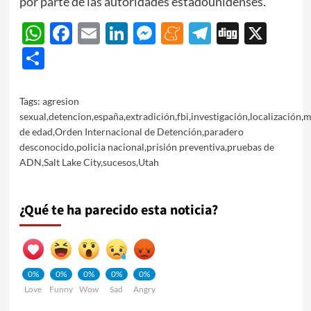
por parte de las autoridades estadounidenses.
WhatsApp
Facebook
Email
LinkedIn
Messenger
Meneame
Telegram
Digg
X
Share
Tags:
agresion
sexual
,
detencion
,
españa
,
extradición
,
fbi
,
investigación
,
localización
,
m
de edad
,
Orden Internacional de Detención
,
paradero
desconocido
,
policia nacional
,
prisión preventiva
,
pruebas de
ADN
,
Salt Lake City
,
sucesos
,
Utah
¿Qué te ha parecido esta noticia?
0%
0%
0%
0%
0%
Love
Funny
Wow
Sad
Angry