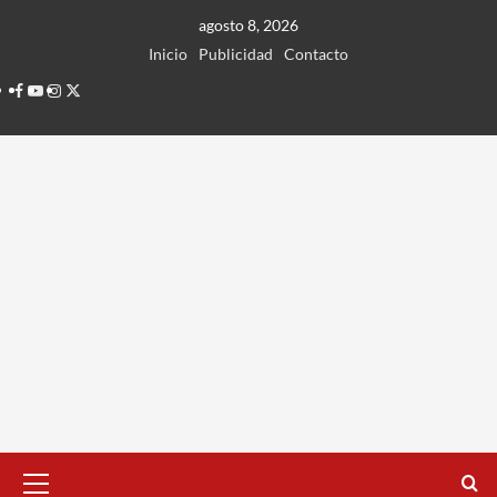
Ir
agosto 8, 2026
al
Inicio
Publicidad
Contacto
contenido
Facebook
Youtube
Instagram
Twitter
Menú
principal