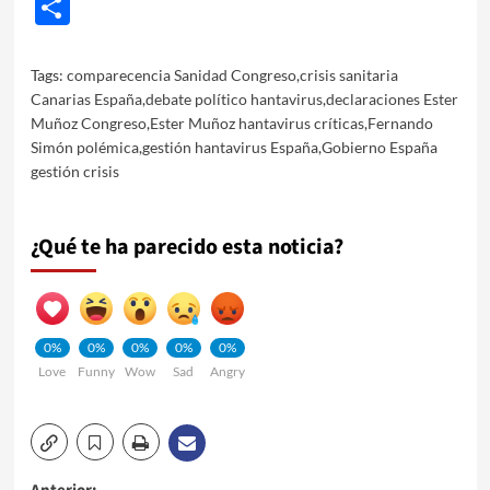
Share
Tags:
comparecencia Sanidad Congreso
,
crisis sanitaria
Canarias España
,
debate político hantavirus
,
declaraciones Ester
Muñoz Congreso
,
Ester Muñoz hantavirus críticas
,
Fernando
Simón polémica
,
gestión hantavirus España
,
Gobierno España
gestión crisis
¿Qué te ha parecido esta noticia?
0%
0%
0%
0%
0%
Love
Funny
Wow
Sad
Angry