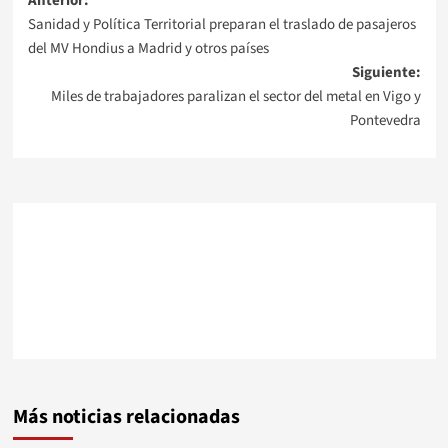
Navegación
Anterior:
Sanidad y Política Territorial preparan el traslado de pasajeros
de
del MV Hondius a Madrid y otros países
Siguiente:
entradas
Miles de trabajadores paralizan el sector del metal en Vigo y
Pontevedra
Más noticias relacionadas