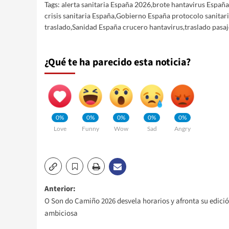
Tags:
alerta sanitaria España 2026
,
brote hantavirus Españ
crisis sanitaria España
,
Gobierno España protocolo sanitar
traslado
,
Sanidad España crucero hantavirus
,
traslado pasa
¿Qué te ha parecido esta noticia?
0%
0%
0%
0%
0%
Love
Funny
Wow
Sad
Angry
Navegación
Anterior:
O Son do Camiño 2026 desvela horarios y afronta su edici
de
ambiciosa