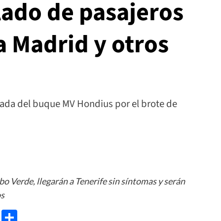
lado de pasajeros
a Madrid y otros
egada del buque MV Hondius por el brote de
o Verde, llegarán a Tenerife sin síntomas y serán
os
e
ram
gg
X
Share