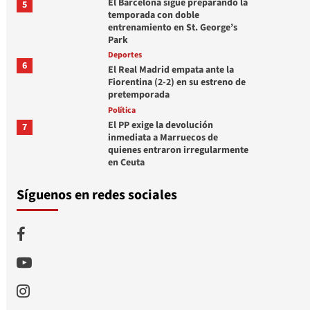
El Barcelona sigue preparando la
5
temporada con doble
entrenamiento en St. George’s
Park
Deportes
6
El Real Madrid empata ante la
Fiorentina (2-2) en su estreno de
pretemporada
Política
El PP exige la devolución
7
inmediata a Marruecos de
quienes entraron irregularmente
en Ceuta
Síguenos en redes sociales
Facebook
Youtube
Instagram