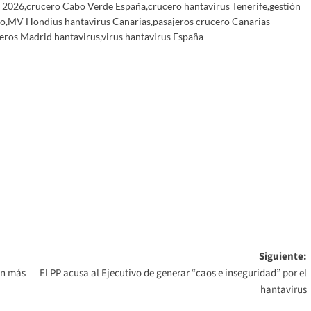
a 2026
,
crucero Cabo Verde España
,
crucero hantavirus Tenerife
,
gestión
io
,
MV Hondius hantavirus Canarias
,
pasajeros crucero Canarias
jeros Madrid hantavirus
,
virus hantavirus España
Siguiente:
ón más
El PP acusa al Ejecutivo de generar “caos e inseguridad” por el
hantavirus