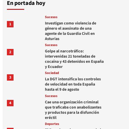
En portada hoy
Sucesos
Investigan como violencia de
1
género el asesinato de una
agente de la Guardia Civil en
Asturias
Sucesos
Golpe al narcotráfico:
2
intervenidas 21 toneladas de
cocaína y 43 detenidos en España
y Ecuador
Sociedad
3
La DGT intensifica los controles
de velocidad en toda España
hasta el 9 de agosto
Sucesos
Cae una organización criminal
4
que traficaba con anabolizantes
y productos para la disfunción
eréctil
Deportes