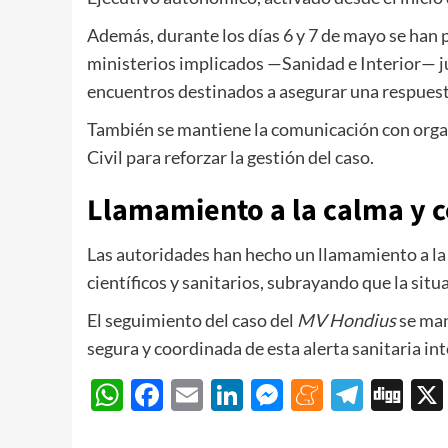
Además, durante los días 6 y 7 de mayo se han 
ministerios implicados —Sanidad e Interior— ju
encuentros destinados a asegurar una respuesta
También se mantiene la comunicación con orga
Civil para reforzar la gestión del caso.
Llamamiento a la calma y 
Las autoridades han hecho un llamamiento a la 
científicos y sanitarios, subrayando que la situ
El seguimiento del caso del
MV Hondius
se man
segura y coordinada de esta alerta sanitaria in
WhatsApp
Facebook
Email
LinkedIn
Messenger
Meneam
Teleg
Di