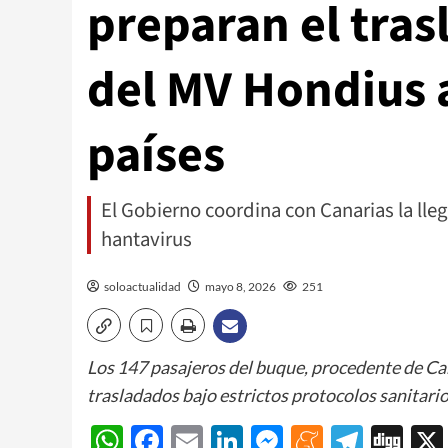
preparan el tras
del MV Hondius 
países
El Gobierno coordina con Canarias la ll
hantavirus
soloactualidad
mayo 8, 2026
251
Los 147 pasajeros del buque, procedente de Cab
trasladados bajo estrictos protocolos sanitari
WhatsApp
Facebook
Email
LinkedIn
Messenger
Meneam
Teleg
Di