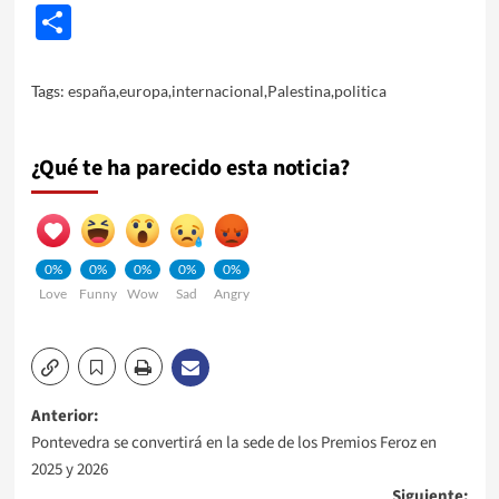
Share
Tags:
españa
,
europa
,
internacional
,
Palestina
,
politica
¿Qué te ha parecido esta noticia?
0%
0%
0%
0%
0%
Love
Funny
Wow
Sad
Angry
Navegación
Anterior:
Pontevedra se convertirá en la sede de los Premios Feroz en
de
2025 y 2026
Siguiente: