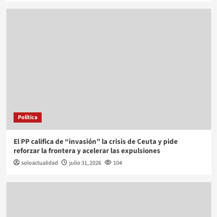
Política
El PP califica de “invasión” la crisis de Ceuta y pide
reforzar la frontera y acelerar las expulsiones
soloactualidad
julio 31, 2026
104