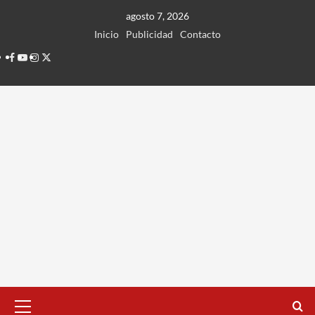
Ir
agosto 7, 2026
al
Inicio
Publicidad
Contacto
contenido
Facebook
Youtube
Instagram
Twitter
Menú
principal