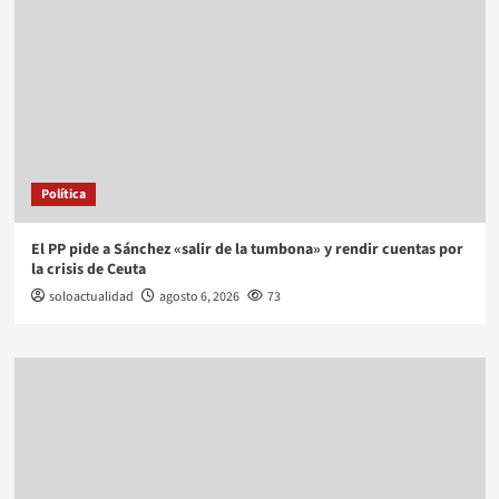
Política
El PP pide a Sánchez «salir de la tumbona» y rendir cuentas por
la crisis de Ceuta
soloactualidad
agosto 6, 2026
73