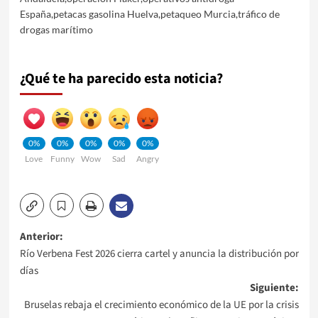
España
,
petacas gasolina Huelva
,
petaqueo Murcia
,
tráfico de
drogas marítimo
¿Qué te ha parecido esta noticia?
0%
0%
0%
0%
0%
Love
Funny
Wow
Sad
Angry
Navegación
Anterior:
Río Verbena Fest 2026 cierra cartel y anuncia la distribución por
de
días
Siguiente:
entradas
Bruselas rebaja el crecimiento económico de la UE por la crisis