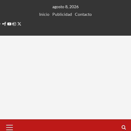
Ir
agosto 8, 2026
al
Inicio
Publicidad
Contacto
contenido
Facebook
Youtube
Instagram
Twitter
Menú
principal