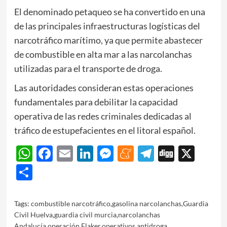
El denominado petaqueo se ha convertido en una
de las principales infraestructuras logísticas del
narcotráfico marítimo, ya que permite abastecer
de combustible en alta mar a las narcolanchas
utilizadas para el transporte de droga.
Las autoridades consideran estas operaciones
fundamentales para debilitar la capacidad
operativa de las redes criminales dedicadas al
tráfico de estupefacientes en el litoral español.
WhatsApp
Facebook
Email
LinkedIn
Messenger
Meneame
Telegram
Digg
X
Share
Tags:
combustible narcotráfico
,
gasolina narcolanchas
,
Guardia
Civil Huelva
,
guardia civil murcia
,
narcolanchas
Andalucía
,
operación Flaker
,
operativos antidroga