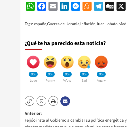
WhatsApp
Facebook
Email
LinkedIn
Messenger
Meneam
Teleg
Di
Tags:
españa
,
Guerra de Ucrania
,
Inflación
,
Juan Lobato
,
Mad
¿Qué te ha parecido esta noticia?
0%
0%
0%
0%
0%
Love
Funny
Wow
Sad
Angry
Navegación
Anterior:
Feijóo insta al Gobierno a cambiar su política energética y
de