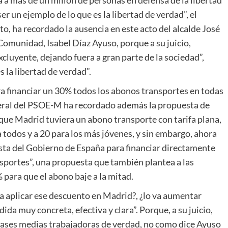
er un ejemplo de lo que es la libertad de verdad”, el
o, ha recordado la ausencia en este acto del alcalde José
Comunidad, Isabel Díaz Ayuso, porque a su juicio,
excluyente, dejando fuera a gran parte de la sociedad”,
 la libertad de verdad”.
 financiar un 30% todos los abonos transportes en todas
eral del PSOE-M ha recordado además la propuesta de
que Madrid tuviera un abono transporte con tarifa plana,
 todos y a 20 para los más jóvenes, y sin embargo, ahora
sta del Gobierno de España para financiar directamente
sportes”, una propuesta que también plantea a las
ara que el abono baje a la mitad.
a aplicar ese descuento en Madrid?, ¿lo va aumentar
ida muy concreta, efectiva y clara”. Porque, a su juicio,
clases medias trabajadoras de verdad, no como dice Ayuso