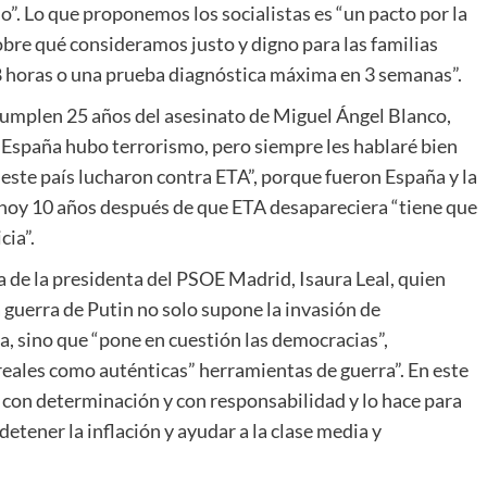
”. Lo que proponemos los socialistas es “un pacto por la
bre qué consideramos justo y digno para las familias
8 horas o una prueba diagnóstica máxima en 3 semanas”.
umplen 25 años del asesinato de Miguel Ángel Blanco,
en España hubo terrorismo, pero siempre les hablaré bien
 este país lucharon contra ETA”, porque fueron España y la
 hoy 10 años después de que ETA desapareciera “tiene que
cia”.
a de la presidenta del PSOE Madrid, Isaura Leal, quien
 guerra de Putin no solo supone la invasión de
ra, sino que “pone en cuestión las democracias”,
 cereales como auténticas” herramientas de guerra”. En este
 con determinación y con responsabilidad y lo hace para
detener la inflación y ayudar a la clase media y