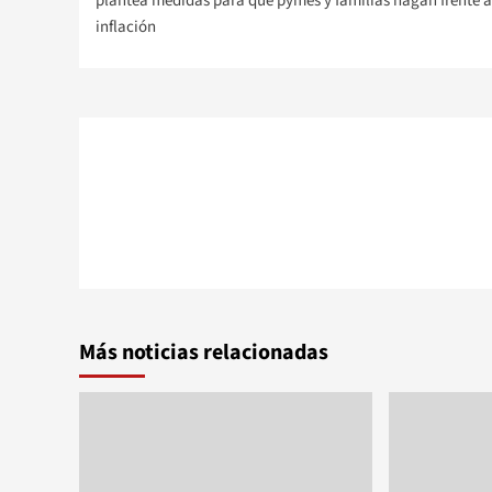
plantea medidas para que pymes y familias hagan frente a
inflación
entradas
Más noticias relacionadas