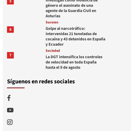
Investigan como violencia de
5
género el asesinato de una
agente de la Guardia Civil en
Asturias
Sucesos
Golpe al narcotráfico:
6
intervenidas 21 toneladas de
cocaína y 43 detenidos en España
y Ecuador
Sociedad
7
La DGT intensifica los controles
de velocidad en toda España
hasta el 9 de agosto
Síguenos en redes sociales
Facebook
Youtube
Instagram