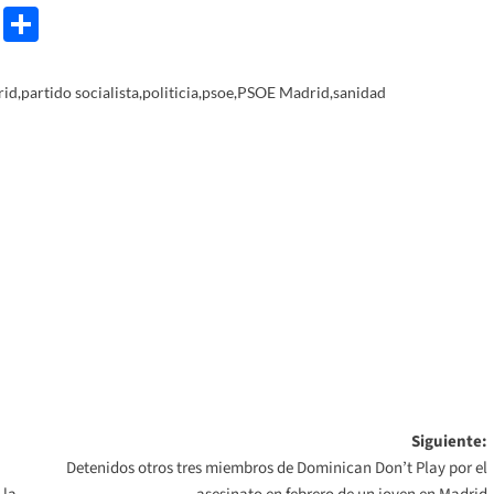
e
ram
gg
X
Share
rid
,
partido socialista
,
politicia
,
psoe
,
PSOE Madrid
,
sanidad
Siguiente:
Detenidos otros tres miembros de Dominican Don’t Play por el