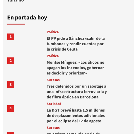
En portada hoy
Política
1
El PP pide a Sánchez «salir de la
tumbona» y rendir cuentas por
la crisis de Ceuta
Política
2
Montse Mínguez: «Los áticos no
apagan los incendios, gobernar
es decidir y priorizar»
Sucesos
3
Tres detenidos por un sabotaje a
una infraestructura ferroviaria y
de fibra óptica en Barcelona
Sociedad
4
La DGT prevé hasta 1,5 millones
de desplazamientos adicionales
por el eclipse del 12 de agosto
Sucesos