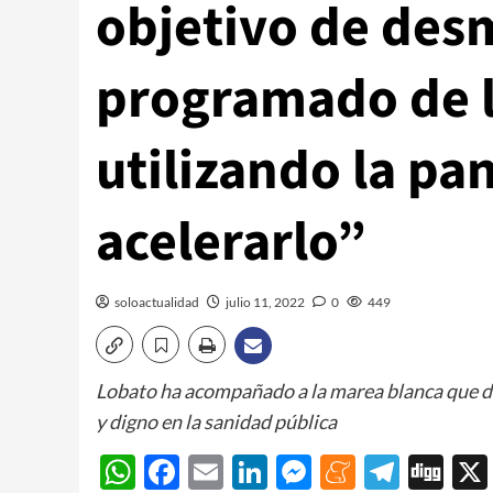
objetivo de de
programado de l
utilizando la p
acelerarlo”
soloactualidad
julio 11, 2022
0
449
Lobato ha acompañado a la marea blanca que de
y digno en la sanidad pública
WhatsApp
Facebook
Email
LinkedIn
Messenger
Meneam
Teleg
Di