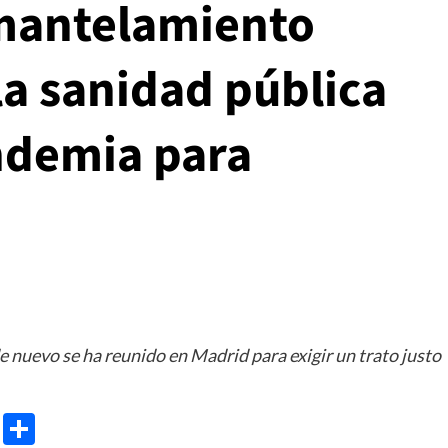
smantelamiento
a sanidad pública
andemia para
 nuevo se ha reunido en Madrid para exigir un trato justo
e
ram
gg
X
Share