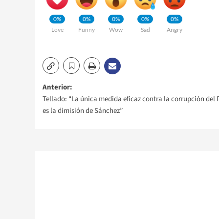
0%
0%
0%
0%
0%
Love
Funny
Wow
Sad
Angry
Navegación
Anterior:
Tellado: “La única medida eficaz contra la corrupción del
de
es la dimisión de Sánchez”
entradas