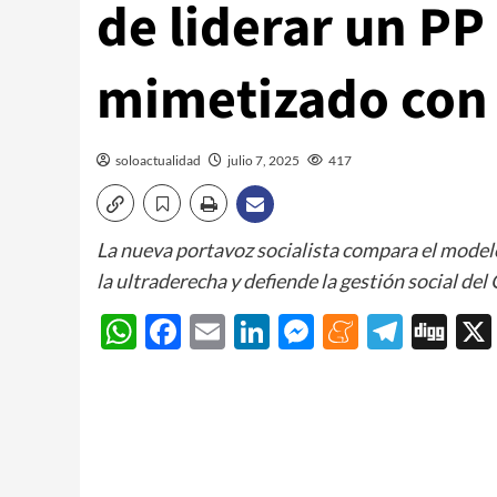
de liderar un PP
mimetizado con
soloactualidad
julio 7, 2025
417
La nueva portavoz socialista compara el modelo 
la ultraderecha y defiende la gestión social del
WhatsApp
Facebook
Email
LinkedIn
Messenger
Meneam
Teleg
Di