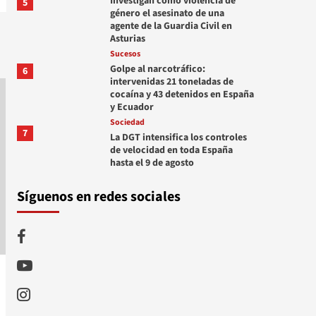
Investigan como violencia de
5
género el asesinato de una
agente de la Guardia Civil en
Asturias
Sucesos
Golpe al narcotráfico:
6
intervenidas 21 toneladas de
cocaína y 43 detenidos en España
y Ecuador
Sociedad
7
La DGT intensifica los controles
de velocidad en toda España
hasta el 9 de agosto
Síguenos en redes sociales
Facebook
Youtube
Instagram