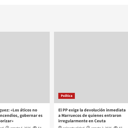
Política
uez: «Los áticos no
El PP exige la devolución inmediata
incendios, gobernar es
a Marruecos de quienes entraron
iorizar»
irregularmente en Ceuta