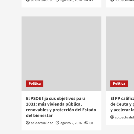
soloactualidad
agosto 6, 2026
43
soloactuali
Política
Política
El PSOE fija sus objetivos para
El PP califi
2031: más vivienda pública,
de Ceuta y p
renovables y protección del Estado
y acelerar 
del bienestar
soloactuali
soloactualidad
agosto 2, 2026
68