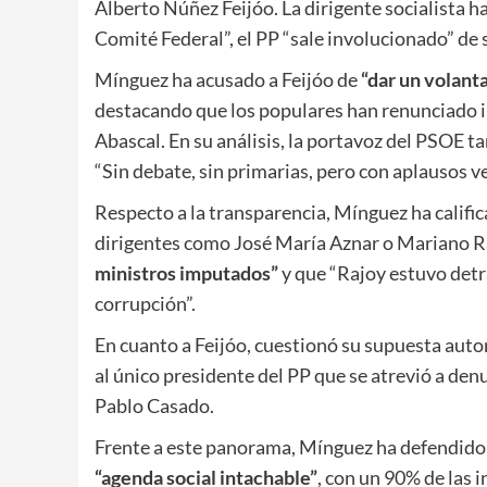
Alberto Núñez Feijóo. La dirigente socialista h
Comité Federal”, el PP “sale involucionado” de
Mínguez ha acusado a Feijóo de
“dar un volant
destacando que los populares han renunciado i
Abascal. En su análisis, la portavoz del PSOE t
“Sin debate, sin primarias, pero con aplausos 
Respecto a la transparencia, Mínguez ha calific
dirigentes como José María Aznar o Mariano R
ministros imputados”
y que “Rajoy estuvo detrá
corrupción”.
En cuanto a Feijóo, cuestionó su supuesta autor
al único presidente del PP que se atrevió a denu
Pablo Casado.
Frente a este panorama, Mínguez ha defendido 
“agenda social intachable”
, con un 90% de las 