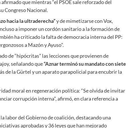
a afirmado que mientras “el PSOE sale reforzado del
 su Congreso Nacional.
azo hacia la ultraderecha”
y de mimetizarse con Vox,
ncluso a imponer un cordón sanitario a la formación de
ambién ha criticado la falta de democracia interna del PP:
vergonzosos a Mazón y Ayuso”.
ado de “hipócritas” las lecciones que provienen de
ajoy, señalando que
“Aznar terminó su mandato con siete
s de la Gürtel y un aparato parapolicial para encubrir la
idad moral en regeneración política: “Se olvida de invitar
nciar corrupción interna”, afirmó, en clara referencia a
la labor del Gobierno de coalición, destacando una
iniciativas aprobadas y 36 leyes que han mejorado