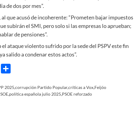
ia de dos por mes”.
, al que acusó de incoherente: “Prometen bajar impuestos
que subirán el SMI, pero solo si las empresas lo aprueban;
 hablar de pensiones”.
 el ataque violento sufrido por la sede del PSPV este fin
a salido a condenar estos actos”.
e
ram
gg
X
Share
PP 2025
,
corrupción Partido Popular
,
críticas a Vox
,
Feijóo
PSOE
,
política española julio 2025
,
PSOE reforzado