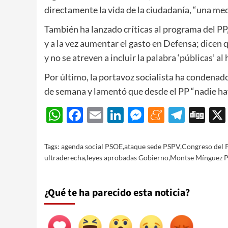
directamente la vida de la ciudadanía, “una med
También ha lanzado críticas al programa del PP
y a la vez aumentar el gasto en Defensa; dicen 
y no se atreven a incluir la palabra ‘públicas’ al
Por último, la portavoz socialista ha condenado
de semana y lamentó que desde el PP “nadie hay
WhatsApp
Facebook
Email
LinkedIn
Messenger
Meneam
Teleg
Di
Tags:
agenda social PSOE
,
ataque sede PSPV
,
Congreso del 
ultraderecha
,
leyes aprobadas Gobierno
,
Montse Mínguez 
¿Qué te ha parecido esta noticia?