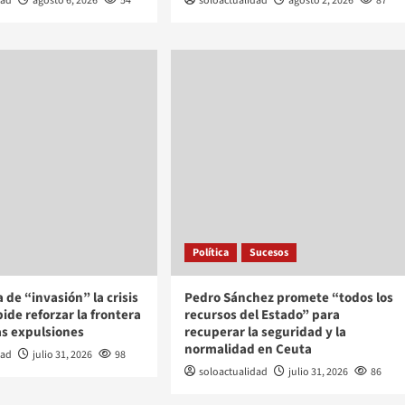
dad
agosto 6, 2026
54
soloactualidad
agosto 2, 2026
87
Política
Sucesos
ca de “invasión” la crisis
Pedro Sánchez promete “todos los
ide reforzar la frontera
recursos del Estado” para
las expulsiones
recuperar la seguridad y la
normalidad en Ceuta
dad
julio 31, 2026
98
soloactualidad
julio 31, 2026
86