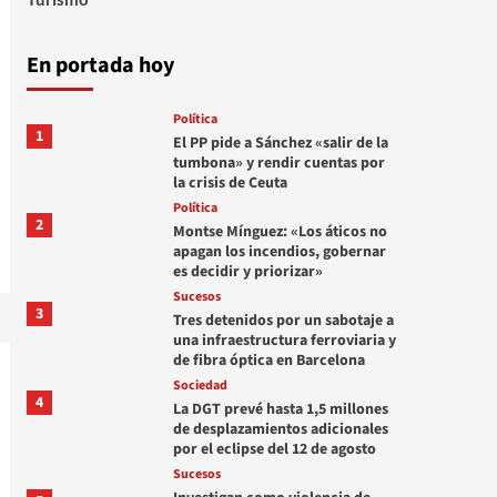
En portada hoy
Política
1
El PP pide a Sánchez «salir de la
tumbona» y rendir cuentas por
la crisis de Ceuta
Política
2
Montse Mínguez: «Los áticos no
apagan los incendios, gobernar
es decidir y priorizar»
Sucesos
3
Tres detenidos por un sabotaje a
una infraestructura ferroviaria y
de fibra óptica en Barcelona
Sociedad
4
La DGT prevé hasta 1,5 millones
de desplazamientos adicionales
por el eclipse del 12 de agosto
Sucesos