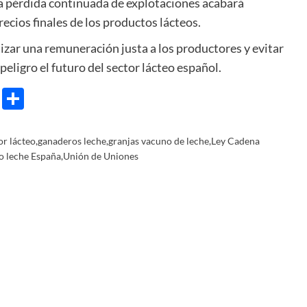
a pérdida continuada de explotaciones acabará
recios finales de los productos lácteos.
izar una remuneración justa a los productores y evitar
eligro el futuro del sector lácteo español.
e
ram
gg
X
Share
or lácteo
,
ganaderos leche
,
granjas vacuno de leche
,
Ley Cadena
o leche España
,
Unión de Uniones