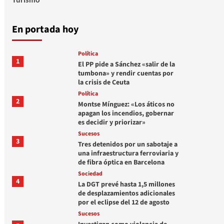
En portada hoy
Política
1
El PP pide a Sánchez «salir de la
tumbona» y rendir cuentas por
la crisis de Ceuta
Política
2
Montse Mínguez: «Los áticos no
apagan los incendios, gobernar
es decidir y priorizar»
Sucesos
3
Tres detenidos por un sabotaje a
una infraestructura ferroviaria y
de fibra óptica en Barcelona
Sociedad
4
La DGT prevé hasta 1,5 millones
de desplazamientos adicionales
por el eclipse del 12 de agosto
Sucesos