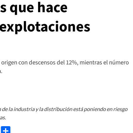
os que hace
 explotaciones
en origen con descensos del 12%, mientras el número
.
 de la industria y la distribución está poniendo en riesgo
as.
e
ram
gg
X
Share