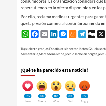
consumidores. La organización considera que l
repercutiendo en la oferta disponible y en los p
Por ello, reclama medidas urgentes para garant
que la presión comercial continúe poniendo en p
WhatsApp
Facebook
Email
LinkedIn
Messenger
Meneam
Teleg
Di
Tags:
cierre granjas España
,
crisis sector lácteo
,
Galicia sect
Alimentaria
,
Mercadona leche
,
precio leche en origen
,
preci
¿Qué te ha parecido esta noticia?
0%
0%
0%
0%
0%
Love
Funny
Wow
Sad
Angry