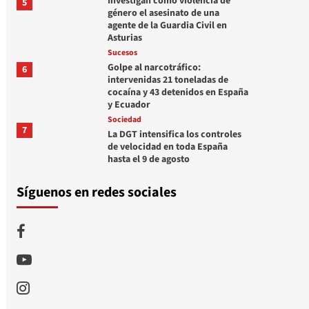
Investigan como violencia de
5
género el asesinato de una
agente de la Guardia Civil en
Asturias
Sucesos
Golpe al narcotráfico:
6
intervenidas 21 toneladas de
cocaína y 43 detenidos en España
y Ecuador
Sociedad
7
La DGT intensifica los controles
de velocidad en toda España
hasta el 9 de agosto
Síguenos en redes sociales
Facebook
Youtube
Instagram