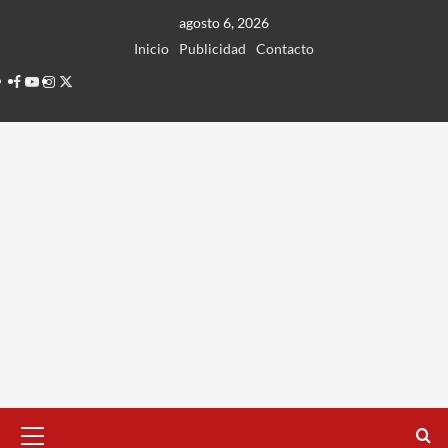
Ir
agosto 6, 2026
al
Inicio
Publicidad
Contacto
contenido
Facebook
Youtube
Instagram
Twitter
Menú
principal