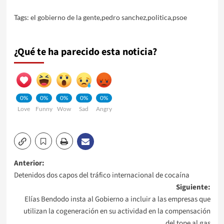
Tags:
el gobierno de la gente
,
pedro sanchez
,
politica
,
psoe
¿Qué te ha parecido esta noticia?
0%
0%
0%
0%
0%
Love
Funny
Wow
Sad
Angry
Navegación
Anterior:
Detenidos dos capos del tráfico internacional de cocaína
de
Siguiente:
Elías Bendodo insta al Gobierno a incluir a las empresas que
entradas
utilizan la cogeneración en su actividad en la compensación
del tope al gas