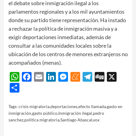
el debate sobre inmigración ilegal a los
parlamentos regionales y a los mil ayuntamientos
donde su partido tiene representación. Ha instado
a rechazar la política de inmigración masiva y a
exigir deportaciones inmediatas, además de
consultar a las comunidades locales sobre la
ubicación de los centros de menores extranjeros no
acompañados (menas).
WhatsApp
Facebook
Email
LinkedIn
Messenger
Meneame
Telegram
Digg
X
Share
Tags:
crisis migratoria
,
deportaciones
,
efecto llamada
,
gasto en
inmigración
,
gasto público
,
Inmigración ilegal
,
pedro
sanchez
,
politica migratoria
,
Santiago Abascal
,
vox