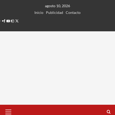
Ir
agosto 10, 2026
al
Inicio
Publicidad
Contacto
contenido
Facebook
Youtube
Instagram
Twitter
Menú
principal