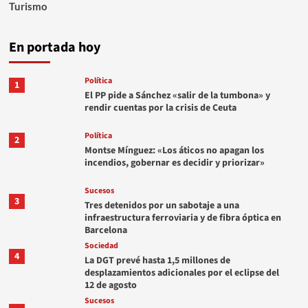
Turismo
En portada hoy
Política
1
El PP pide a Sánchez «salir de la tumbona» y
rendir cuentas por la crisis de Ceuta
Política
2
Montse Mínguez: «Los áticos no apagan los
incendios, gobernar es decidir y priorizar»
Sucesos
3
Tres detenidos por un sabotaje a una
infraestructura ferroviaria y de fibra óptica en
Barcelona
Sociedad
4
La DGT prevé hasta 1,5 millones de
desplazamientos adicionales por el eclipse del
12 de agosto
Sucesos