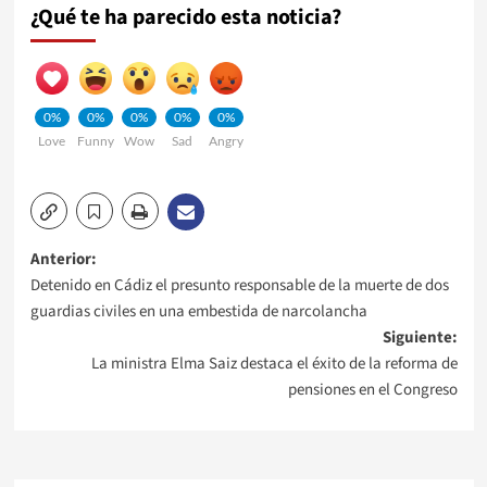
¿Qué te ha parecido esta noticia?
0%
0%
0%
0%
0%
Love
Funny
Wow
Sad
Angry
Navegación
Anterior:
Detenido en Cádiz el presunto responsable de la muerte de dos
de
guardias civiles en una embestida de narcolancha
Siguiente:
entradas
La ministra Elma Saiz destaca el éxito de la reforma de
pensiones en el Congreso