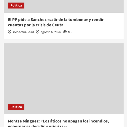
Política
El PP pide a Sánchez «salir de la tumbona» y rendir
cuentas por la crisis de Ceuta
soloactualidad
agosto 6, 2026
85
Política
Montse Mínguez: «Los áticos no apagan los incendios,
gobernar es decidir y priorizar»