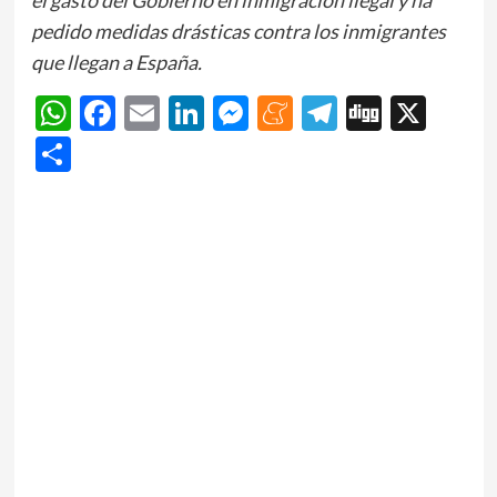
pedido medidas drásticas contra los inmigrantes
que llegan a España.
WhatsApp
Facebook
Email
LinkedIn
Messenger
Meneame
Telegram
Digg
X
Share