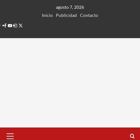
Ir
agosto 7, 2026
al
Inicio
Publicidad
Contacto
contenido
Facebook
Youtube
Instagram
Twitter
Menú
principal