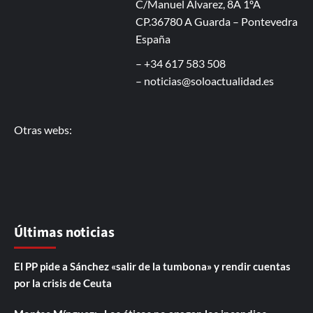
C/Manuel Álvarez, 8A 1ºA
CP.36780 A Guarda – Pontevedra
España
– +34 617 583 508
–
noticias@soloactualidad.es
Otras webs:
Últimas noticias
El PP pide a Sánchez «salir de la tumbona» y rendir cuentas
por la crisis de Ceuta