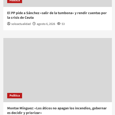
Política
El PP pide a Sánchez «salir de la tumbona» y rendir cuentas por
la crisis de Ceuta
soloactualidad
agosto 6, 2026
53
Política
Montse Mínguez: «Los áticos no apagan los incendios, gobernar
es decidir y priorizar»