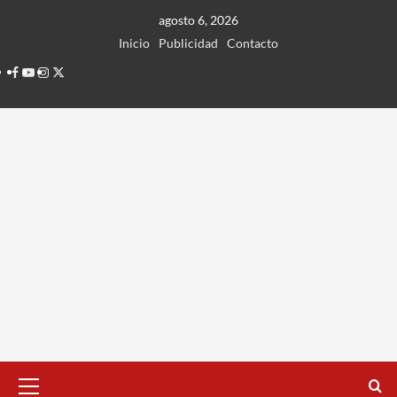
Ir
agosto 6, 2026
al
Inicio
Publicidad
Contacto
contenido
Facebook
Youtube
Instagram
Twitter
Menú
principal