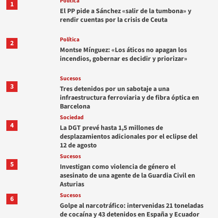
Política
1
El PP pide a Sánchez «salir de la tumbona» y
rendir cuentas por la crisis de Ceuta
Política
2
Montse Mínguez: «Los áticos no apagan los
incendios, gobernar es decidir y priorizar»
Sucesos
3
Tres detenidos por un sabotaje a una
infraestructura ferroviaria y de fibra óptica en
Barcelona
Sociedad
4
La DGT prevé hasta 1,5 millones de
desplazamientos adicionales por el eclipse del
12 de agosto
Sucesos
5
Investigan como violencia de género el
asesinato de una agente de la Guardia Civil en
Asturias
Sucesos
6
Golpe al narcotráfico: intervenidas 21 toneladas
de cocaína y 43 detenidos en España y Ecuador