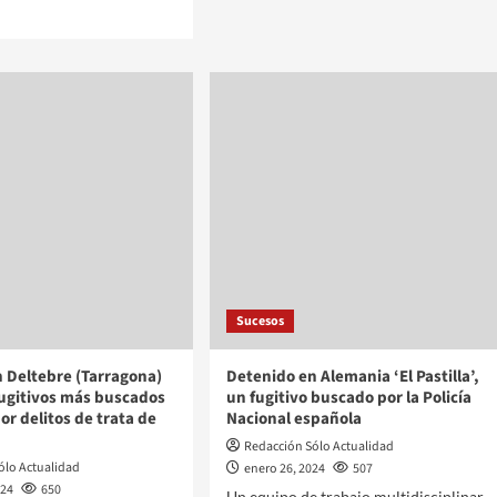
Sucesos
 Deltebre (Tarragona)
Detenido en Alemania ‘El Pastilla’,
fugitivos más buscados
un fugitivo buscado por la Policía
or delitos de trata de
Nacional española
Redacción Sólo Actualidad
ólo Actualidad
enero 26, 2024
507
024
650
Un equipo de trabajo multidisciplinar