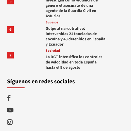
Investigan como violencia de
5
género el asesinato de una
agente de la Guardia Civil en
Asturias
Sucesos
Golpe al narcotráfico:
6
intervenidas 21 toneladas de
cocaína y 43 detenidos en España
y Ecuador
Sociedad
7
La DGT intensifica los controles
de velocidad en toda España
hasta el 9 de agosto
Síguenos en redes sociales
Facebook
Youtube
Instagram