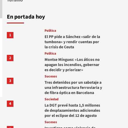
En portada hoy
Política
1
El PP pide a Sánchez «salir de la
tumbona» y rendir cuentas por
la crisis de Ceuta
Política
2
Montse Mínguez: «Los áticos no
apagan los incendios, gobernar
es decidir y priorizar»
Sucesos
3
Tres detenidos por un sabotaje a
una infraestructura ferroviaria y
de fibra óptica en Barcelona
Sociedad
4
La DGT prevé hasta 1,5 millones
de desplazamientos adicionales
por el eclipse del 12 de agosto
Sucesos