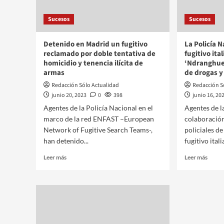
Sucesos
Sucesos
Detenido en Madrid un fugitivo
La Policía 
reclamado por doble tentativa de
fugitivo it
homicidio y tenencia ilícita de
‘Ndranghuet
armas
de drogas y
Redacción Sólo Actualidad
Redacción S
junio 20, 2023
0
398
junio 16, 20
Agentes de la Policía Nacional en el
Agentes de l
marco de la red ENFAST –European
colaboración
Network of Fugitive Search Teams-,
policiales de
han detenido...
fugitivo itali
Leer más
Leer más