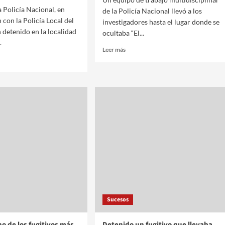
a Policía Nacional, en
de la Policía Nacional llevó a los
 con la Policía Local del
investigadores hasta el lugar donde se
 detenido en la localidad
ocultaba “El...
.
Leer más
Sucesos
o de los fugitivos más
Detenido un fugitivo que llevaba