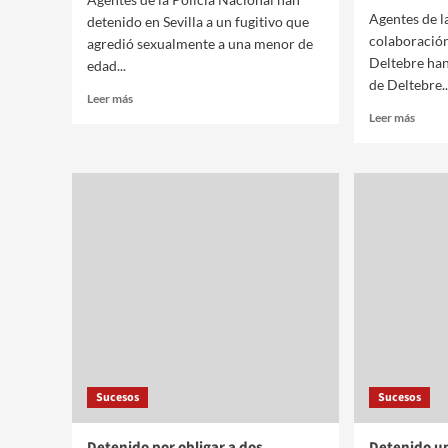
Agentes de l
detenido en Sevilla a un fugitivo que
colaboración
agredió sexualmente a una menor de
Deltebre han
edad...
de Deltebre..
Leer más
Leer más
Sucesos
Sucesos
Detenido por obligar a dos
Detenido un