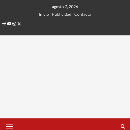
Ir
agosto 7, 2026
al
Inicio
Publicidad
Contacto
contenido
Facebook
Youtube
Instagram
Twitter
Menú
principal