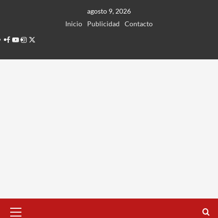
Ir
agosto 9, 2026
al
Inicio
Publicidad
Contacto
contenido
Facebook
Youtube
Instagram
Twitter
Menú
principal